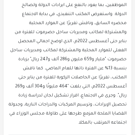
الموظفين، بما يعود بالنفع على ايرادات الدولة ولصالح
الدولة. واستعرض المكتب التنفيذي، في بداية الاجتماع
محضره السابق، وناقش تقريرًا عن الموارد المحلية
والمشتركة لمكاتب ومديريات ساحل حضرموت للفترة من
بناير حتى أغسطس 2022م، الذي اوضح اجمالي المحصل
الفعلي للموارد المحلية والمشتركة لمكاتب ومديريات ساحل
حضرموت "مليار و659 مليون و286 ألف و247 ريال" بزيادة
بنسبة 13% عن الفترة ذاتها للعام الماضي. كما ناقش
المكتب، تقريرًا عن الحاصلات الزكوية للفترة من يناير حتى
أغسطس 2022م، التي بلغت "464 مليونًا و304 ألف و269
ريال". وجرى في الاجتماع، اقرار تشكيل لجان لدراسة زيادة
تحصيل الإيرادات، وترسيم المركبات والدراجات النارية، وجدولة
القضايا الملحة المزمع طرحها على طاولة مجلس الوزراء في
اجتماعه المرتقب بالمكلا.