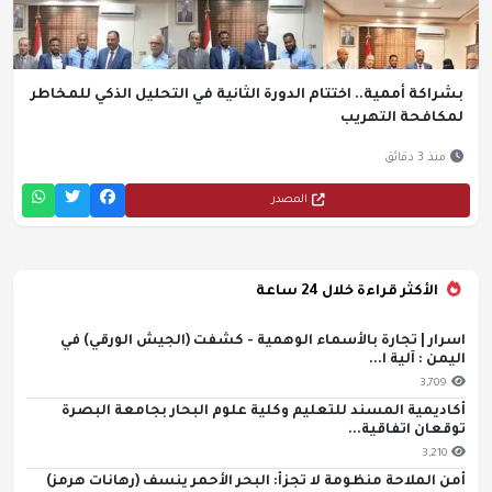
بشراكة أممية.. اختتام الدورة الثانية في التحليل الذكي للمخاطر
لمكافحة التهريب
منذ 3 دقائق
المصدر
الأكثر قراءة خلال 24 ساعة
اسرار | تجارة بالأسماء الوهمية - كشفت (الجيش الورقي) في
اليمن : آلية ا...
3,709
أكاديمية المسند للتعليم وكلية علوم البحار بجامعة البصرة
توقعان اتفاقية...
3,210
أمن الملاحة منظومة لا تجزأ: البحر الأحمر ينسف (رهانات هرمز)