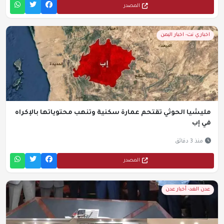
المصدر
اخباري نت- اخبار اليمن
مليشيا الحوثي تقتحم عمارة سكنية وتنهب محتوياتها بالإكراه
في إب
منذ 3 دقائق
المصدر
عدن الغد- أخبار عدن