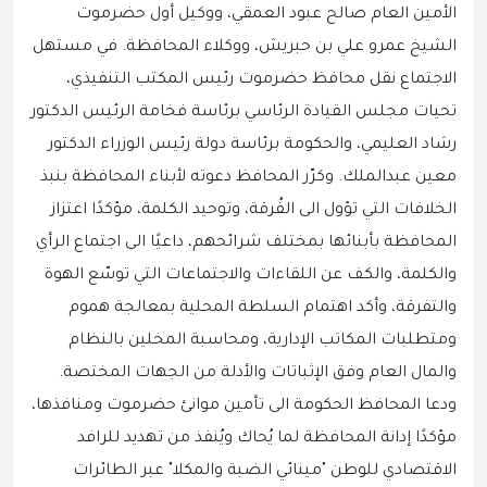
الأمين العام صالح عبود العمقي، ووكيل أول حضرموت
الشيخ عمرو علي بن حبريش، ووكلاء المحافظة. في مستهل
الاجتماع نقل محافظ حضرموت رئيس المكتب التنفيذي،
تحيات مجلس القيادة الرئاسي برئاسة فخامة الرئيس الدكتور
رشاد العليمي، والحكومة برئاسة دولة رئيس الوزراء الدكتور
معين عبدالملك. وكرّر المحافظ دعوته لأبناء المحافظة بنبذ
الخلافات التي تؤول الى الفُرقة، وتوحيد الكلمة، مؤكدًا اعتزاز
المحافظة بأبنائها بمختلف شرائحهم، داعيًا الى اجتماع الرأي
والكلمة، والكف عن اللقاءات والاجتماعات التي توسّع الهوة
والتفرقة، وأكد اهتمام السلطة المحلية بمعالجة هموم
ومتطلبات المكاتب الإدارية، ومحاسبة المخلين بالنظام
والمال العام وفق الإثباتات والأدلة من الجهات المختصة.
ودعا المحافظ الحكومة الى تأمين موانئ حضرموت ومنافذها،
مؤكدًا إدانة المحافظة لما يُحاك ويُنفذ من تهديد للرافد
الاقتصادي للوطن "مينائي الضبة والمكلا" عبر الطائرات