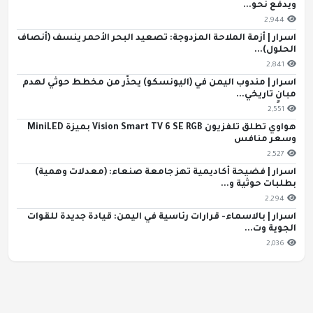
ويدفع نحو...
2,944
اسرار | أزمة الملاحة المزدوجة: تصعيد البحر الأحمر ينسف (أنصاف
الحلول)...
2,841
اسرار | مندوب اليمن في (اليونسكو) يحذّر من مخطط حوثي لهدم
مبانٍ تاريخي...
2,551
هواوي تطلق تلفزيون Vision Smart TV 6 SE RGB بميزة MiniLED
وسعر منافس
2,527
اسرار | فضيحة أكاديمية تهز جامعة صنعاء: (معدلات وهمية)
بطلبات حوثية و...
2,294
اسرار | بالاسماء- قرارات رئاسية في اليمن: قيادة جديدة للقوات
الجوية وت...
2,036