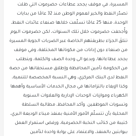
المسيرة، في موقف يجحد عطاءات حضرموت التي ظلت
تصدّر النفط والخير لعموم الوطن منذ 32 عامًا من بدايات
الوحدة، منها 25 عامًا تسلّمت خلالها صنعاء عائدات النفط،
وأُجحفت حضرموت خلال تلك السنوات، لكن حضرموت اليوم
تتلقَ الجزاء بطريقتهم الخاصة عبر الضربات الجوية المسيرة
من صنعاء دون إدانات من مكوناتها المختلفة، وفي موقف
يجحد عطاءاتها، ويدعو الى وحدة الصف والكلمة، ويتطلب
من الحكومة تأمين المحافظة وإطلاق مستحقاتها من حصة
النفط لدى البنك المركزي، وهي النسبة المخصصة للتنمية،
وكذا الإيفاء بالتزاماتها في مجال الخدمات الأساسية وأهمها
الكهرباء وموازنات الوحدات الإدارية والعلاوات السنوية
وتسويات الموظفين. وأكد المحافظ، مطالبة السلطة
المحلية بأن تتسلّم الأمور الأمنية بمنفذ ميناء الوديعة البري،
كتيبة من كتائب النخبة الحضرمية، ورفض استمرار العمل
ببوابتين بالمنفذ، والاعتماد على بوابة واحدة لتأمين