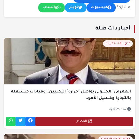
مشاركة:
فيسبوك
تويتر
واتساب
أخبار ذات صلة
عدن الغد- محليات
العمراني: الحـ.ـوثي يواصل "جزارة" اليمنيين.. وقيادات منشغلة
بالتجارة وغسيل الأمو...
منذ 25 ثانية
المصدر