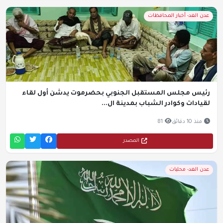
عدن الغد- أخبار المحافظات
رئيس مجلس المستقبل الجنوبي بحضرموت يدشن أول لقاء
لقيادات وكوادر الشباب بمدينة ال...
منذ 10 دقائق
81
المصدر
عدن الغد- محليات