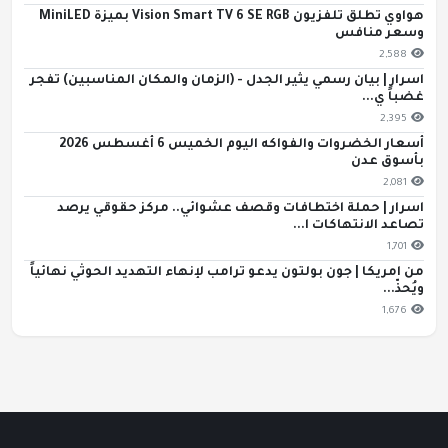
هواوي تطلق تلفزيون Vision Smart TV 6 SE RGB بميزة MiniLED
وسعر منافس
2,588
اسرار | بيان رسمي يثير الجدل - (الزمان والمكان المناسبين) تفجر
غضباً ي...
2,395
أسعار الخضروات والفواكه اليوم الخميس 6 أغسطس 2026
بأسوق عدن
2,081
اسرار | حملة اختطافات وقصف عشوائي.. مركز حقوقي يرصد
تصاعد الانتهاكات ا...
1,701
من امريكا | جون بولتون يدعو ترامب لإنهاء التهديد الحوثي نهائياً
ويُحذّ...
1,676