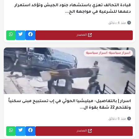
قيادة التحالف تعزي باستشهاد جنود الجيش وتؤكد استمرار
دعمها للشرعية في مواجهة الح...
منذ 4 دقائق
المصدر
اسرار سياسية- اسرار سياسية
اسرار | بالتفاصيل- ميليشيا الحوثي في إب تستبيح مبنى سكنياً
وتقتحم 22 شقة بقوة ال...
منذ 6 دقائق
المصدر