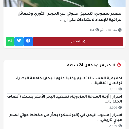
مصدر سعودي: تنسيق حـ.ـوثي مع الحرس الثوري وفصائل
عراقية للإعداد لاعتداءات على ال...
منذ 10 دقائق
84
المصدر
الأكثر قراءة خلال 24 ساعة
أكاديمية المسند للتعليم وكلية علوم البحار بجامعة البصرة
توقعان اتفاقية...
3,365
اسرار | أزمة الملاحة المزدوجة: تصعيد البحر الأحمر ينسف (أنصاف
الحلول)...
2,906
اسرار | مندوب اليمن في (اليونسكو) يحذّر من مخطط حوثي لهدم
مبانٍ تاريخي...
2,629