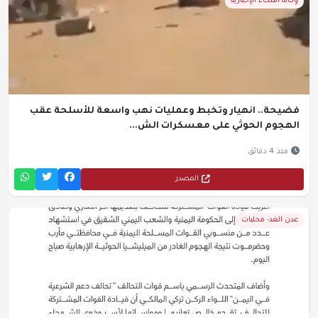
وكالة المخاء الإخبارية
فضيحة.. انهيار وتخبط وعمليات نهب واسعة للأسلحة عقب
الهجوم الحوثي على معسكرات الش...
منذ 4 دقائق
المصدر
عدن الغد- محليات