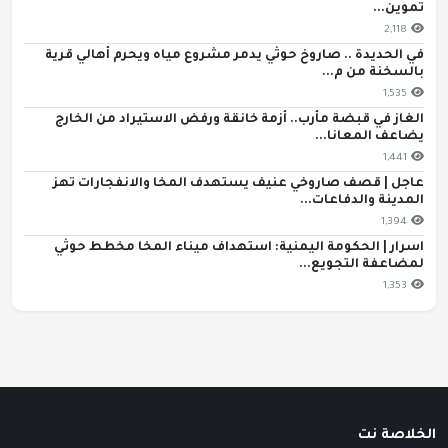
تموين...
2,118
في الحديدة .. صاروخ حوثي يدمر مشروع مياه ويحرم أهالي قرية
بالسخنة من م...
1,535
الغاز في قبضة مأرب.. أزمة خانقة ورفض الاستيراد من الخارج
يضاعف المعانا...
1,441
عاجل | قصف صاروخي عنيف يستهدف المخا والانفجارات تهز
المدينة والدفاعات...
1,394
اسرار | الحكومة اليمنية: استهداف ميناء المخا مخطط حوثي
لمضاعفة التجويع...
1,353
الخلاصة نت