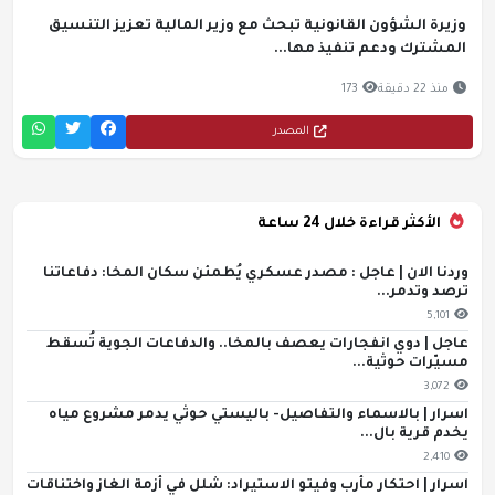
وزيرة الشؤون القانونية تبحث مع وزير المالية تعزيز التنسيق
المشترك ودعم تنفيذ مها...
منذ 22 دقيقة
173
المصدر
الأكثر قراءة خلال 24 ساعة
وردنا الان | عاجل : مصدر عسكري يُطمئن سكان المخا: دفاعاتنا
ترصد وتدمر...
5,101
عاجل | دوي انفجارات يعصف بالمخا.. والدفاعات الجوية تُسقط
مسيّرات حوثية...
3,072
اسرار | بالاسماء والتفاصيل- باليستي حوثي يدمر مشروع مياه
يخدم قرية بال...
2,410
اسرار | احتكار مأرب وفيتو الاستيراد: شلل في أزمة الغاز واختناقات