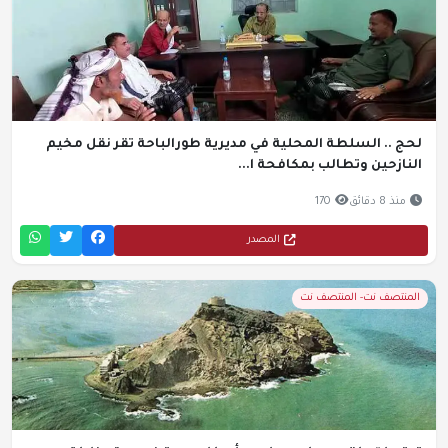
لحج .. السلطة المحلية في مديرية طورالباحة تقر نقل مخيم
النازحين وتطالب بمكافحة ا...
منذ 8 دقائق
170
المصدر
المنتصف نت- المنتصف نت