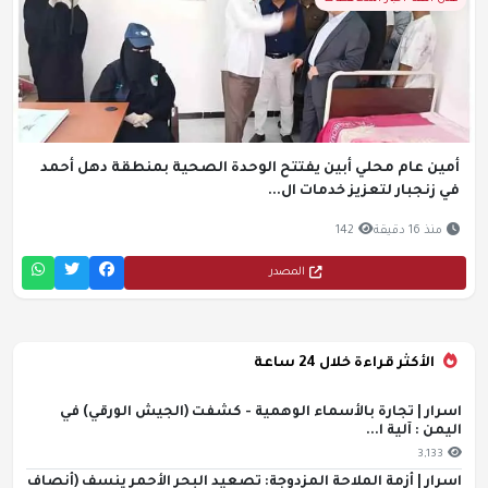
أمين عام محلي أبين يفتتح الوحدة الصحية بمنطقة دهل أحمد
في زنجبار لتعزيز خدمات ال...
منذ 16 دقيقة
142
المصدر
الأكثر قراءة خلال 24 ساعة
اسرار | تجارة بالأسماء الوهمية - كشفت (الجيش الورقي) في
اليمن : آلية ا...
3,133
اسرار | أزمة الملاحة المزدوجة: تصعيد البحر الأحمر ينسف (أنصاف