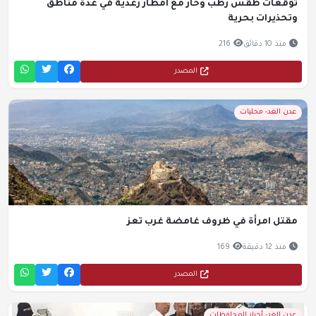
توقعات طقس رطب وحار مع أمطار رعدية في عدة مناطق
وتحذيرات بحرية
منذ 10 دقائق
216
المصدر
عدن الغد- محليات
مقتل امرأة في ظروف غامضة غرب تعز
منذ 12 دقيقة
169
المصدر
عدن الغد- أخبار المحافظات