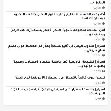
الحلول)...
2,486
أكاديمية المسند للتعليم وكلية علوم البحار بجامعة البصرة
توقعان اتفاقية...
2,466
أمن الملاحة منظومة لا تجزأ: البحر الأحمر ينسف (رهانات هرمز)
ويدفع نحو...
2,458
اسرار | مندوب اليمن في (اليونسكو) يحذّر من مخطط حوثي لهدم
مبانٍ تاريخي...
2,064
اسرار | فضيحة أكاديمية تهز جامعة صنعاء: (معدلات وهمية)
بطلبات حوثية و...
1,889
تعيين هوب قائماً بالأعمال في السفارة الأمريكية لدى اليمن
1,845
اسرار | بالاسماء- قرارات رئاسية في اليمن: قيادة جديدة للقوات
الجوية وت...
1,779