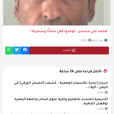
محمد علي محسن : توحدوا كفى شتاتًا وسخرية !
منذ 4 أيام
3,261
المصدر
الأكثر قراءة خلال 24 ساعة
اسرار | تجارة بالأسماء الوهمية - كشفت (الجيش الورقي) في
اليمن : آلية ا...
3,579
أكاديمية المسند للتعليم وكلية علوم البحار بجامعة البصرة
توقعان اتفاقية...
2,960