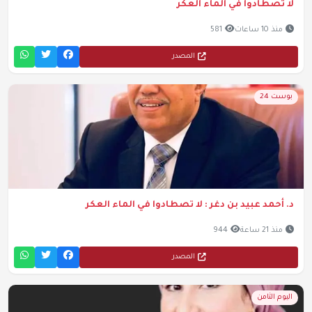
لا تصطادوا في الماء العكر
منذ 10 ساعات
581
المصدر
بوست 24
د. أحمد عبيد بن دغر : لا تصطادوا في الماء العكر
منذ 21 ساعة
944
المصدر
اليوم الثامن