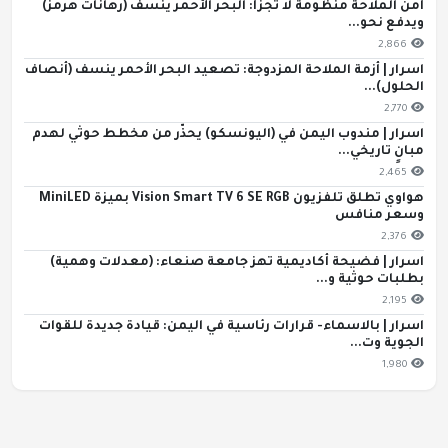
أمن الملاحة منظومة لا تجزأ: البحر الأحمر ينسف (رهانات هرمز)
ويدفع نحو...
2,866
اسرار | أزمة الملاحة المزدوجة: تصعيد البحر الأحمر ينسف (أنصاف
الحلول)...
2,770
اسرار | مندوب اليمن في (اليونسكو) يحذّر من مخطط حوثي لهدم
مبانٍ تاريخي...
2,465
هواوي تطلق تلفزيون Vision Smart TV 6 SE RGB بميزة MiniLED
وسعر منافس
2,376
اسرار | فضيحة أكاديمية تهز جامعة صنعاء: (معدلات وهمية)
بطلبات حوثية و...
2,195
اسرار | بالاسماء- قرارات رئاسية في اليمن: قيادة جديدة للقوات
الجوية وت...
1,980