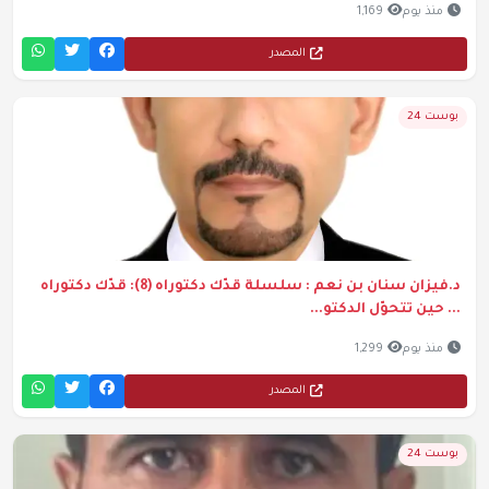
منذ يوم
1,169
المصدر
بوست 24
د.فيزان سنان بن نعم : سلسلة قدّك دكتوراه (8): قدّك دكتوراه
... حين تتحوّل الدكتو...
منذ يوم
1,299
المصدر
بوست 24