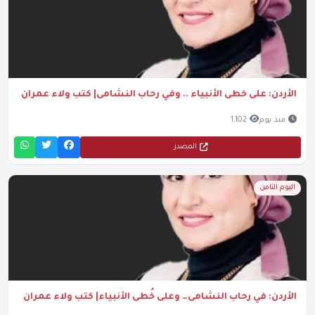
الأردن: على خطى الأنبياء .. وفي رحاب النشامى| كتب ولاء عمران
منذ يوم
1,102
المصدر
اليوم الثامن
الأردن: في رحاب النشامى… وعلى خُطى الأنبياء| كتب ولاء عمران