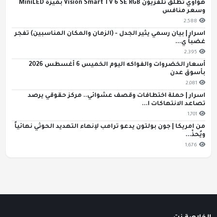
هواوي تطلق تلفزيون Vision Smart TV 6 SE RGB بميزة MiniLED
وسعر منافس
2,588
اسرار | بيان رسمي يثير الجدل - (الزمان والمكان المناسبين) تفجر
غضباً ي...
2,395
أسعار الخضروات والفواكه اليوم الخميس 6 أغسطس 2026
بأسوق عدن
2,081
اسرار | حملة اختطافات وقصف عشوائي.. مركز حقوقي يرصد
تصاعد الانتهاكات ا...
1,701
من امريكا | جون بولتون يدعو ترامب لإنهاء التهديد الحوثي نهائياً
ويُحذّ...
1,676