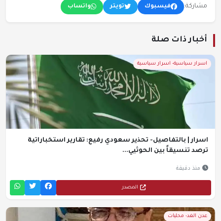
مشاركة:
فيسبوك
تويتر
واتساب
أخبار ذات صلة
اسرار سياسية- اسرار سياسية
اسرار | بالتفاصيل- تحذير سعودي رفيع: تقارير استخباراتية
ترصد تنسيقاً بين الحوثيي...
منذ دقيقة
المصدر
عدن الغد- محليات