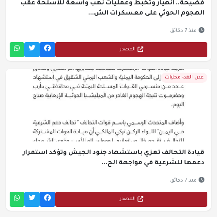
فضيحة.. انهيار وتخبط وعمليات نهب واسعة للأسلحة عقب
الهجوم الحوثي على معسكرات الش...
منذ 7 دقائق
المصدر
عدن الغد- محليات
قيادة التحالف تعزي باستشهاد جنود الجيش وتؤكد استمرار
دعمها للشرعية في مواجهة الح...
منذ 7 دقائق
المصدر