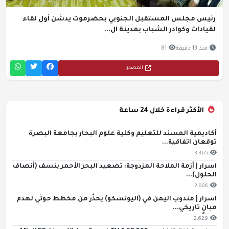
رئيس مجلس المستقبل الجنوبي بحضرموت يدشن أول لقاء
لقيادات وكوادر الشباب بمدينة ال...
منذ 13 دقيقة
81
المصدر
الأكثر قراءة خلال 24 ساعة
أكاديمية المسند للتعليم وكلية علوم البحار بجامعة البصرة
توقعان اتفاقية...
3,365
اسرار | أزمة الملاحة المزدوجة: تصعيد البحر الأحمر ينسف (أنصاف
الحلول)...
2,906
اسرار | مندوب اليمن في (اليونسكو) يحذّر من مخطط حوثي لهدم
مبانٍ تاريخي...
2,629