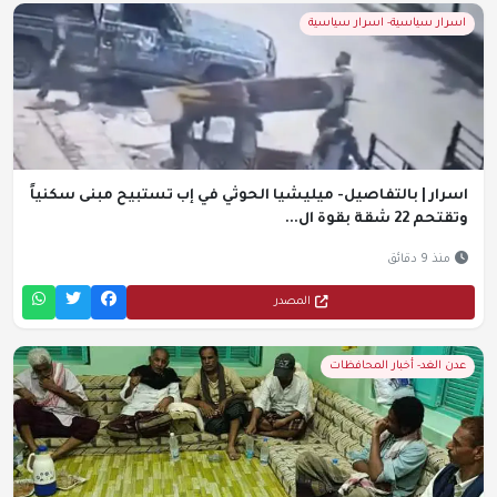
اسرار سياسية- اسرار سياسية
اسرار | بالتفاصيل- ميليشيا الحوثي في إب تستبيح مبنى سكنياً
وتقتحم 22 شقة بقوة ال...
منذ 9 دقائق
المصدر
عدن الغد- أخبار المحافظات