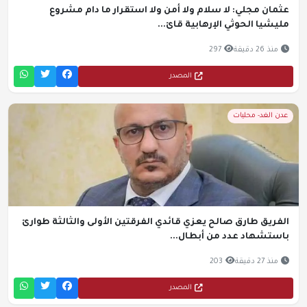
عثمان مجلي: لا سلام ولا أمن ولا استقرار ما دام مشروع
مليشيا الحوثي الإرهابية قائ...
منذ 26 دقيقة
297
المصدر
عدن الغد- محليات
الفريق طارق صالح يعزي قائدي الفرقتين الأولى والثالثة طوارئ
باستشهاد عدد من أبطال...
منذ 27 دقيقة
203
المصدر