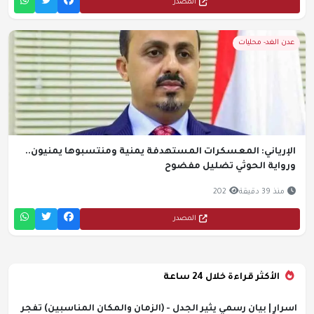
المصدر
عدن الغد- محليات
الإرياني: المعسكرات المستهدفة يمنية ومنتسبوها يمنيون..
ورواية الحوثي تضليل مفضوح
منذ 39 دقيقة
202
المصدر
الأكثر قراءة خلال 24 ساعة
اسرار | بيان رسمي يثير الجدل - (الزمان والمكان المناسبين) تفجر