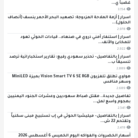
غضباً ي...
3,154
اسرار | أزمة الملاحة المزدوجة: تصعيد البحر الأحمر ينسف (أنصاف
الحلول)...
2,978
اسرار | استنفار أمني ذروي في صنعاء.. قيادات الحوثي تعود
للمخابئ والأنف...
2,922
اسرار | بالتفاصيل- تحذير سعودي رفيع: تقارير استخباراتية ترصد
تنسيقاً ب...
2,889
هواوي تطلق تلفزيون Vision Smart TV 6 SE RGB بميزة MiniLED
وسعر منافس
2,689
تفاصيل جديدة.. مقتل ضباط سعوديين وعشرات الجنود اليمنيين
بهجوم واسع لمل...
2,541
اسرار | بالتفاصيل- ميليشيا الحوثي في إب تستبيح مبنى سكنياً
وتقتحم 22 ش...
2,419
أسعار الخضروات والفواكه اليوم الخميس 6 أغسطس 2026