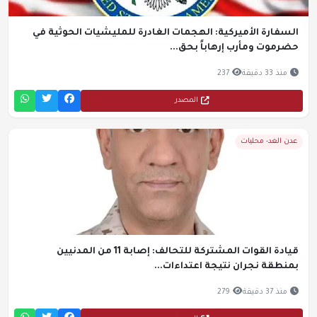
السفارة الأميركية: الهجمات الغادرة للمليشيات الحوثية في
حضرموت ومأرب إرهاباً بحق...
منذ 33 دقيقة
237
المصدر
عدن الغد- محليات
قيادة القوات المشتركة للتحالف: إصابة 11 من المدنيين
بمنطقة نجران نتيجة اعتداءات...
منذ 37 دقيقة
279