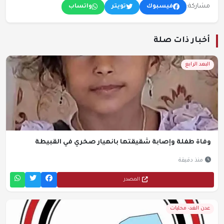
مشاركة:
فيسبوك
تويتر
واتساب
أخبار ذات صلة
البعد الرابع
وفاة طفلة وإصابة شقيقتها بانهيار صخري في القبيطة
منذ دقيقة
المصدر
عدن الغد- محليات