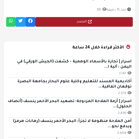
منذ 15 دقيقة
86
المصدر
الأكثر قراءة خلال 24 ساعة
اسرار | تجارة بالأسماء الوهمية - كشفت (الجيش الورقي) في
اليمن : آلية ا...
3,147
أكاديمية المسند للتعليم وكلية علوم البحار بجامعة البصرة
توقعان اتفاقية...
2,579
اسرار | أزمة الملاحة المزدوجة: تصعيد البحر الأحمر ينسف (أنصاف
الحلول)...
2,490
أمن الملاحة منظومة لا تجزأ: البحر الأحمر ينسف (رهانات هرمز)
ويدفع نحو...
2,468