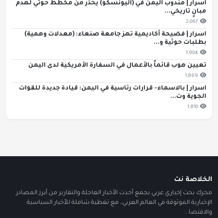
اسرار | مندوب اليمن في (اليونسكو) يحذّر من مخطط حوثي لهدم
مبانٍ تاريخي...
2,067
اسرار | فضيحة أكاديمية تهز جامعة صنعاء: (معدلات وهمية)
بطلبات حوثية و...
1,904
تعيين هوب قائماً بالأعمال في السفارة الأمريكية لدى اليمن
1,869
اسرار | بالاسماء- قرارات رئاسية في اليمن: قيادة جديدة للقوات
الجوية وت...
1,810
الخلاصة نت
محرك بحث إخباري عربي يجمع أحدث الأخبار العاجلة والتقارير من أبرز المصادر
الإخبارية الموثوقة في العالم العربي، مع تغطية شاملة للأخبار السياسية
والاقتصا...