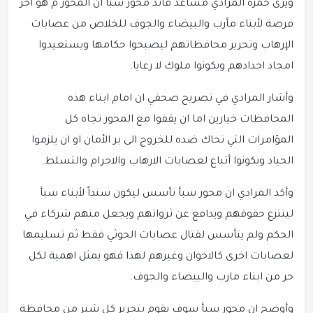
ويرى حمزة المرادي مساعد قائد محور سبا ان المحور م هو أخر
فرصة لأبناء مأرب والبيضاء والجوف للخلاص من عصابات
الإرهاب وتحرير محافظاتهم ليصبحوا حكامها ويستعيدوا
امجاد اجدادهم ويكونوا ملوك لا رعايا.
وأشار المرادي في تصريح صحفي ان امام ابناء هذه
المحافظات خيارين اما ان يقفوا مع المحور تجاه كل
المؤامرات التي تحاك ضده للخروج الى بر الأمان او ان يلزموا
الحياد ويكونوا أتباع لعصابات الارهاب والاجرام والتسلط.
وأكد المرادي ان محور سبأ تأسس ليكون سنداً لأبناء سبأ
لينتزع حقوقهم ويدافع عن ثرواتهم ويجعل منهم شركاء في
الحكم ولم يتأسس لقتال عصابات الحوثي فقط ثم تسليمها
لعصابات اخرى كالاخوان وغيرهم لهذا فهو يمثل اهمية لكل
حر من ابناء مارب والبيضاء والجوف.
وأوضح ان محور سبأ سوف يقوم بتحرير كل شبر من محافظة