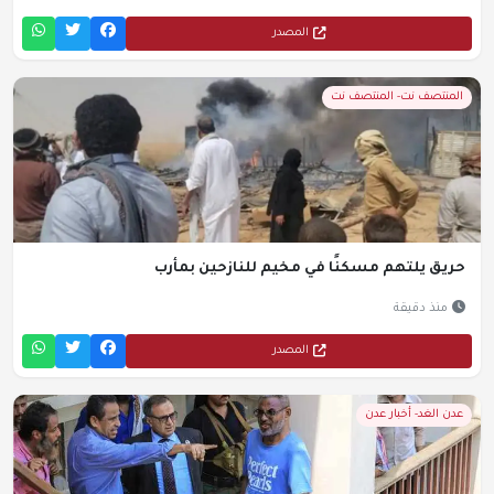
المصدر
المنتصف نت- المنتصف نت
حريق يلتهم مسكنًا في مخيم للنازحين بمأرب
منذ دقيقة
المصدر
عدن الغد- أخبار عدن