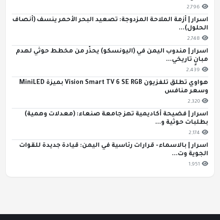
2,796
اسرار | أزمة الملاحة المزدوجة: تصعيد البحر الأحمر ينسف (أنصاف
الحلول)...
2,748
اسرار | مندوب اليمن في (اليونسكو) يحذّر من مخطط حوثي لهدم
مبانٍ تاريخي...
2,439
هواوي تطلق تلفزيون Vision Smart TV 6 SE RGB بميزة MiniLED
وسعر منافس
2,320
اسرار | فضيحة أكاديمية تهز جامعة صنعاء: (معدلات وهمية)
بطلبات حوثية و...
2,174
اسرار | بالاسماء- قرارات رئاسية في اليمن: قيادة جديدة للقوات
الجوية وت...
1,951