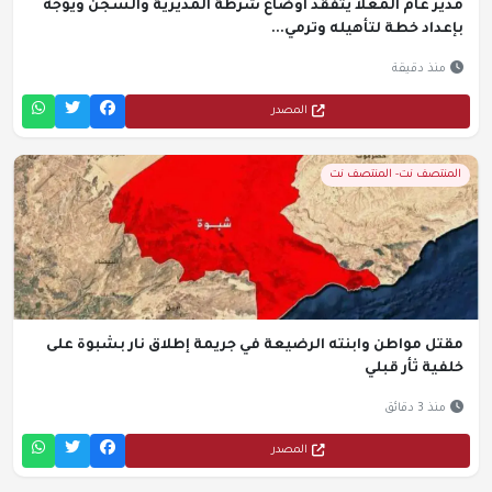
مدير عام المعلا يتفقد أوضاع شرطة المديرية والسجن ويوجّه
بإعداد خطة لتأهيله وترمي...
منذ دقيقة
المصدر
المنتصف نت- المنتصف نت
مقتل مواطن وابنته الرضيعة في جريمة إطلاق نار بشبوة على
خلفية ثأر قبلي
منذ 3 دقائق
المصدر