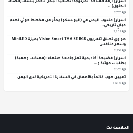
اسرار | أزمة الملاحة المزدوجة: تصعيد البحر الأحمر ينسف (أنصاف
الحلول)...
2,707
اسرار | مندوب اليمن في (اليونسكو) يحذّر من مخطط حوثي لهدم
مبانٍ تاريخي...
2,361
هواوي تطلق تلفزيون Vision Smart TV 6 SE RGB بميزة MiniLED
وسعر منافس
2,210
اسرار | فضيحة أكاديمية تهز جامعة صنعاء: (معدلات وهمية)
بطلبات حوثية و...
2,102
تعيين هوب قائماً بالأعمال في السفارة الأمريكية لدى اليمن
2,048
الخلاصة نت