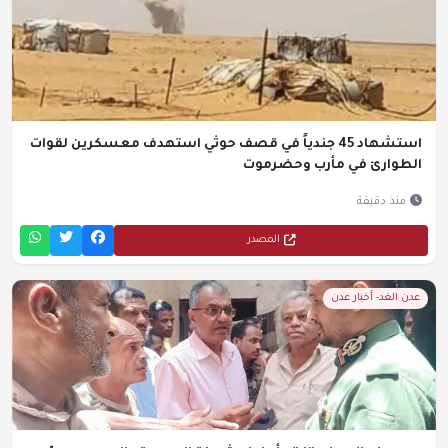
استشهاد 45 جندياً في قصف حوثي استهدف معسكرين لقوات
الطوارئ في مأرب وحضرموت
منذ دقيقة
المصدر
عدن الغد- أخبار عدن