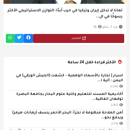
لماذا لا تدخل إيران وتركيا في حرب أبدًا: التوازن الاستراتيجي الأكثر
رسوخًا في ال...
منذ 7 دقائق
16
المصدر
الأكثر قراءة خلال 24 ساعة
اسرار | تجارة بالأسماء الوهمية - كشفت (الجيش الورقي) في
اليمن : آلية ا...
3,396
أكاديمية المسند للتعليم وكلية علوم البحار بجامعة البصرة
توقعان اتفاقية...
2,812
أمن الملاحة منظومة لا تجزأ: البحر الأحمر ينسف (رهانات هرمز)
ويدفع نحو...
2,718