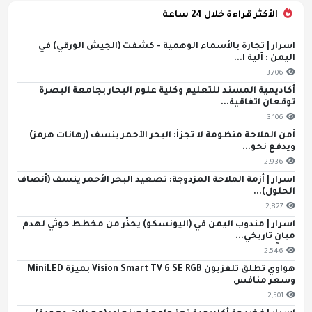
الأكثر قراءة خلال 24 ساعة
اسرار | تجارة بالأسماء الوهمية - كشفت (الجيش الورقي) في
اليمن : آلية ا...
3,706
أكاديمية المسند للتعليم وكلية علوم البحار بجامعة البصرة
توقعان اتفاقية...
3,106
أمن الملاحة منظومة لا تجزأ: البحر الأحمر ينسف (رهانات هرمز)
ويدفع نحو...
2,936
اسرار | أزمة الملاحة المزدوجة: تصعيد البحر الأحمر ينسف (أنصاف
الحلول)...
2,827
اسرار | مندوب اليمن في (اليونسكو) يحذّر من مخطط حوثي لهدم
مبانٍ تاريخي...
2,546
هواوي تطلق تلفزيون Vision Smart TV 6 SE RGB بميزة MiniLED
وسعر منافس
2,501