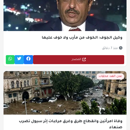
وكيل الجوف: الخوف من مأرب ولا خوف عليها
منذ 7 دقائق
المصدر
عدن الغد- محليات
وفاة امرأتين وانقطاع طرق وغرق مركبات إثر سيول تضرب
صنعاء