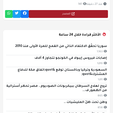
منذ 27 دقيقة
141
المصدر
الأكثر قراءة خلال 24 ساعة
سوريا تحقّق الاكتفاء الذاتي من القمح للمرة الأولى منذ 2010
1,163
إصابات فيروس إيبولا في الكونجو تتجاوز 4 آلاف
1,019
السعودية وتركيا وباكستان توقع &quot;اتفاق مكة للدفاع
المشترك&quot;
1,011
تروج لعلاج السرطان ببيكربونات الصوديوم.. مصر تحظر أسترالية
من الظهور ف...
865
وطن تحت ظلّ المليشيات ..
858