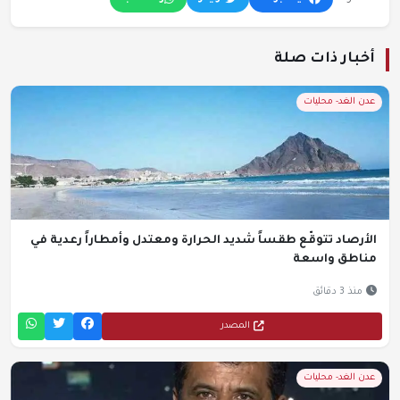
أخبار ذات صلة
عدن الغد- محليات
الأرصاد تتوقّع طقساً شديد الحرارة ومعتدل وأمطاراً رعدية في
مناطق واسعة
منذ 3 دقائق
المصدر
عدن الغد- محليات