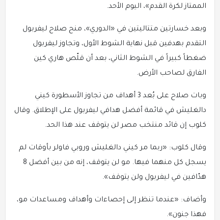
الممتاز لكرة القدم»، اليوم الأحد.
وبعد خسارتين متتاليتين في «الدوري»، منح صلاح ليفربول
التقدم بهدفين قبل نهاية الشوط الأول، وتجاوز ليفربول
ضغطاً كبيراً في الشوط الثاني، بعد أن قلّص هاري كين
الفارق لصاحب الأرض.
وبات صلاح على بُعد 3 أهداف من تجاوز الأسطورة كيني
دالغليش في قائمة أفضل هدافي ليفربول على الإطلاق. وقال
كلوب إن قائد منتخب مصر لن يتوقف عند هذا الحد.
وقال كلوب: «ربما مر كيني دالغليش وروبي فاولر بأوقات لم
يسجل كل منهما فيها. مو لن يتوقف، إنه من بين أفضل 8
هدّافين في ليفربول ولن يتوقف».
وأضاف: «عندما تنظر إلى إحصاءات وأهداف ومساعدات مو،
فهذا جنون».