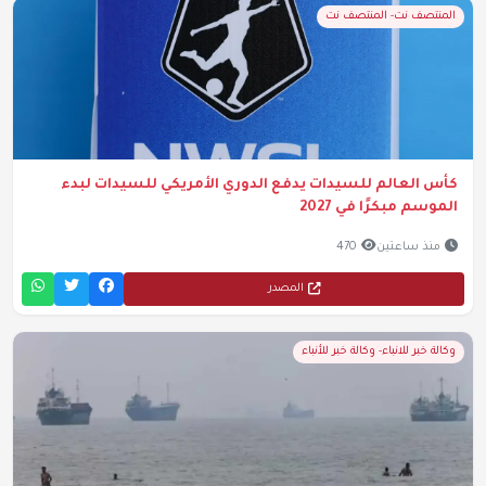
المنتصف نت- المنتصف نت
كأس العالم للسيدات يدفع الدوري الأمريكي للسيدات لبدء
الموسم مبكرًا في 2027
منذ ساعتين
470
المصدر
وكالة خبر للانباء- وكالة خبر للأنباء