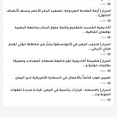
2,413
اسرار | أزمة الملاحة المزدوجة: تصعيد البحر الأحمر ينسف (أنصاف
الحلول)...
2,409
أكاديمية المسند للتعليم وكلية علوم البحار بجامعة البصرة
توقعان اتفاقية...
2,113
اسرار | مندوب اليمن في (اليونسكو) يحذّر من مخطط حوثي لهدم
مبانٍ تاريخي...
2,031
اسرار | فضيحة أكاديمية تهز جامعة صنعاء: (معدلات وهمية)
بطلبات حوثية و...
1,843
تعيين هوب قائماً بالأعمال في السفارة الأمريكية لدى اليمن
1,734
اسرار | بالاسماء- قرارات رئاسية في اليمن: قيادة جديدة للقوات
الجوية وت...
1,723