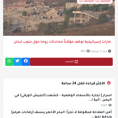
المنتصف نت- المنتصف نت
غارات إسرائيلية توقف مؤقتاً محادثات روما حول جنوب لبنان
منذ 3 ساعات
457
المصدر
الأكثر قراءة خلال 24 ساعة
اسرار | تجارة بالأسماء الوهمية - كشفت (الجيش الورقي) في
اليمن : آلية ا...
3,095
أمن الملاحة منظومة لا تجزأ: البحر الأحمر ينسف (رهانات هرمز)
ويدفع نحو...