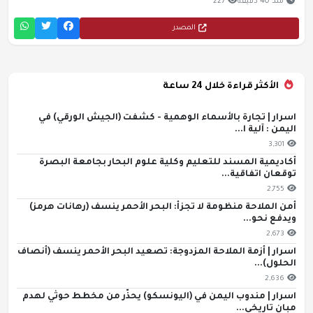
منذ 40 دقيقة
227
المصدر
الأكثر قراءة خلال 24 ساعة
اسرار | تجارة بالأسماء الوهمية - كشفت (الجيش الورقي) في
اليمن : آلية ا...
3,301
أكاديمية المسند للتعليم وكلية علوم البحار بجامعة البصرة
توقعان اتفاقية...
2,755
أمن الملاحة منظومة لا تجزأ: البحر الأحمر ينسف (رهانات هرمز)
ويدفع نحو...
2,673
اسرار | أزمة الملاحة المزدوجة: تصعيد البحر الأحمر ينسف (أنصاف
الحلول)...
2,636
اسرار | مندوب اليمن في (اليونسكو) يحذّر من مخطط حوثي لهدم
مبانٍ تاريخي...