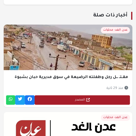
أخبار ذات صلة
عدن الغد- محليات
مقـتـ ــل رجل وطفلته الرضيعة في سوق مديرية حبان بشبوة
منذ 29 ثانية
المصدر
عدن الغد- محليات