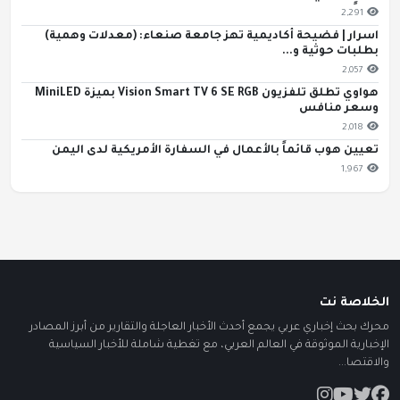
2,291
اسرار | فضيحة أكاديمية تهز جامعة صنعاء: (معدلات وهمية)
بطلبات حوثية و...
2,057
هواوي تطلق تلفزيون Vision Smart TV 6 SE RGB بميزة MiniLED
وسعر منافس
2,018
تعيين هوب قائماً بالأعمال في السفارة الأمريكية لدى اليمن
1,967
الخلاصة نت
محرك بحث إخباري عربي يجمع أحدث الأخبار العاجلة والتقارير من أبرز المصادر
الإخبارية الموثوقة في العالم العربي، مع تغطية شاملة للأخبار السياسية
والاقتصا...