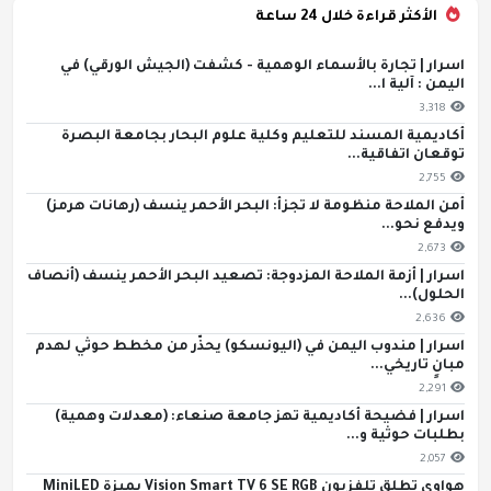
الأكثر قراءة خلال 24 ساعة
اسرار | تجارة بالأسماء الوهمية - كشفت (الجيش الورقي) في
اليمن : آلية ا...
3,318
أكاديمية المسند للتعليم وكلية علوم البحار بجامعة البصرة
توقعان اتفاقية...
2,755
أمن الملاحة منظومة لا تجزأ: البحر الأحمر ينسف (رهانات هرمز)
ويدفع نحو...
2,673
اسرار | أزمة الملاحة المزدوجة: تصعيد البحر الأحمر ينسف (أنصاف
الحلول)...
2,636
اسرار | مندوب اليمن في (اليونسكو) يحذّر من مخطط حوثي لهدم
مبانٍ تاريخي...
2,291
اسرار | فضيحة أكاديمية تهز جامعة صنعاء: (معدلات وهمية)
بطلبات حوثية و...
2,057
هواوي تطلق تلفزيون Vision Smart TV 6 SE RGB بميزة MiniLED