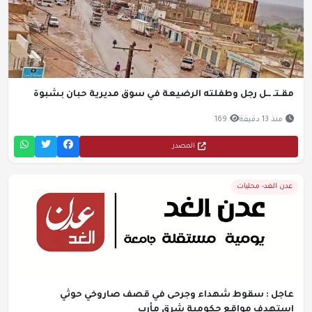
مقـتـ ــل رجل وطفلته الرضيعة في سوق مديرية حبان بشبوة
منذ 13 دقيقة
169
المصدر
عدن الغد- محليات
عاجل : سقوط شهداء وجرحى في قصف صاروخي حوثي
استهدف مواقع حكومية شرق مأرب