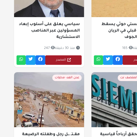
يستي حوثي يسقط
سياسي يعلق على أسلوب إبعاد
بلي في الريان
المسؤولين عبر المناصب
لجوف
الاستشارية
165
منذ 30 دقيقة
247
در
المصدر
المنتصف نت
عدن الغد- محليات
ق أرباحاً قياسية
مقـتـ ــل رجل وطفلته الرضيعة