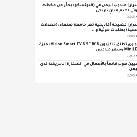
رار | مندوب اليمن في (اليونسكو) يحذّر من مخطط
ثي لهدم مبانٍ تاريخي...
2,305
رار | فضيحة أكاديمية تهز جامعة صنعاء: (معدلات
مية) بطلبات حوثية و...
2,083
هواوي تطلق تلفزيون Vision Smart TV 6 SE RGB بميزة
Min وسعر منافس
2,069
يين هوب قائماً بالأعمال في السفارة الأمريكية لدى
يمن
2,006