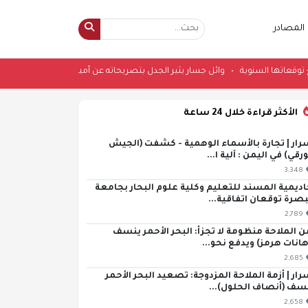
المصادر
ة وترفع توقعاتها السنوية
•
وائل جسار يثير الجدل بتصريحاته عن أمير عيد وفرقة «
الأكثر قراءة خلال 24 ساعة
رار | تجارة بالأسماء الوهمية - كشفت (الجيش
ورقي) في اليمن : آلية ا...
3,348
اديمية المسند للتعليم وكلية علوم البحار بجامعة
بصرة توقعان اتفاقية...
2,789
ن الملاحة منظومة لا تجزأ: البحر الأحمر ينسف
هانات هرمز) ويدفع نحو...
2,685
رار | أزمة الملاحة المزدوجة: تصعيد البحر الأحمر
سف (أنصاف الحلول)...
2,658