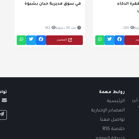
رة الذكاء
في سوق مديرية حبان بشبوة
285
منذ 38 دقيقة
182
در
المصدر
روابط مهمة
توا
برز
الرئيسية
المصادر الإخبارية
تواصل معنا
خلاصة RSS
خريطة الموقع