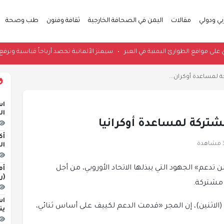
بي ودولي
مقالات
اليمن في الصحافة الخارجية
ثقافة وفنون
طب وصحة
جوي على مواقع الطوارئ اليمنية في العبر
•
سيمنز الألمانية تحصد أرباحاً قياسي
ة لمساعدة أوكران...
اس
ال
مشتركة لمساعدة أوكرانيا
أك
ة
ال
«لن تدعم» الجهود التي يبذلها الاتحاد الأوروبي، من أجل
أم
(ر
 مشتركة.
اس
ل (الاثنين)، إن المجر «قدمت الدعم لكييف على أساس ثنائي،
ين