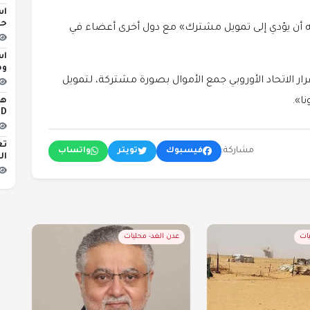
اس
حو
 أن يؤدي إلى تمويل مشترك» مع دول أخرى أعضاء في
اس
وه
رار الاتحاد الأوروبي جمع الأموال بصورة مشتركة، لتمويل
ا».
iLED
تع
مشاركة:
فيسبوك
تويتر
واتساب
ال
يات
عدن الغد- محليات