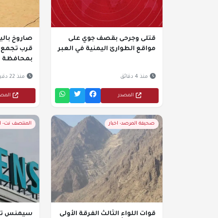
قتلى وجرحى بقصف جوي على
صاروخ بال
مواقع الطوارئ اليمنية في العبر
قرب تجمع ق
بمحافظة ا
منذ 4 دقائق
منذ 22 دقيقة
المصدر
المص
صحيفة المرصد- اخبار
المنتصف نت- 
قوات اللواء الثالث الفرقة الأولى
سيمنس تحق