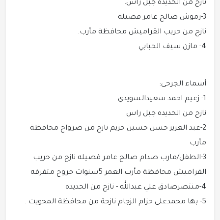
نازح من الحديده جبل راس.
3-رموش صالح عامر قصيله
نازح من حريب القراميش محافظة مأرب.
4- مازن سيف الحبابي
أسماء الجرحى:
1- زعيم احمد سعيدالسويدي
نازح من الحديده جبل راس
2-عبد العزيز حسن حسين حزيم نازح من صرواح محافظة
مأرب
3-الطفل/مارب صدام صالح عامر قصيله نازح من حريب
القراميش محافظة مأرب العمر 5سنوات جروح متفرقه
4-منتصرصادق علي عبدالله - نازح من الحديده
5- بها محمدعلي حزام الزجام نازحة من محافظة المحويت .