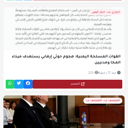
اخباري نت- اخبار اليمن
القوات المسلحة اليمنية: هجوم حوثي إرهابي يستهدف ميناء
المخا ومدنيين
منذ 17 دقيقة
223
المصدر
المنتصف نت- المنتصف نت