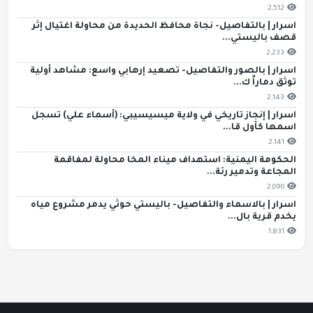
2,512
اسرار | بالتفاصيل- نجاة محافظ الحديدة من محاولة اغتيال إثر
قصف باليستي...
2,233
اسرار | بالصور والتفاصيل- تصعيد إرهابي واسع: مشاهد أولية
توثق دماراً ك...
2,143
اسرار | إنجاز تاريخي في ولاية ميسيسيبي: (أسماء علي) تسجل
اسمها كأول قا...
2,141
الحكومة اليمنية: استهداف ميناء المخا محاولة لمفاقمة
المجاعة وتدمير رئة...
2,090
اسرار | بالاسماء والتفاصيل- باليستي حوثي يدمر مشروع مياه
يخدم قرية بال...
1,831