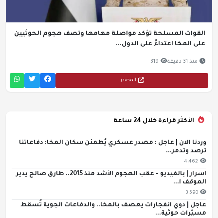
القوات المسلحة تؤكد مواصلة مهامها وتصف هجوم الحوثيين
على المخا اعتداءً على الدول...
منذ 31 دقيقة
319
المصدر
الأكثر قراءة خلال 24 ساعة
وردنا الان | عاجل : مصدر عسكري يُطمئن سكان المخا: دفاعاتنا
ترصد وتدمر...
4,462
اسرار | بالفيديو - عقب الهجوم الأشد منذ 2015.. طارق صالح يدير
الموقف ا...
3,590
عاجل | دوي انفجارات يعصف بالمخا.. والدفاعات الجوية تُسقط
مسيّرات حوثية...