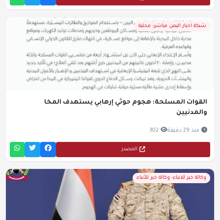
شبكة اخبار اليمن مباشر- محلية
القوات المسلحة: هجوم حوثي إرهابي يستهدف المخا
والمدنيين
منذ 29 دقيقة
302
المصدر
وكالة خبر للانباء- وكالة خبر للأنباء