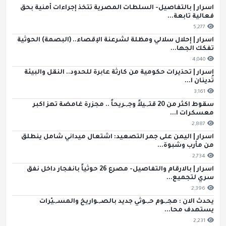
اسرار | بالتفاصيل- السلطات المصرية تتخذ إجراءات أمنية بحق
فعالية تابعة...
5,277
اسرار | إحلال سلالي ومظلة لشرعنة الإقصاء.. (البصمة) الحوثية
تفكك الجها...
4,040
اسرار | تحذيرات حكومية من كارثة عابرة للحدود.. النقل والبيئة
تُدينان ا...
3,161
سقوط اكثر من 20 قتـ,ـيلاً وجـ,ـريحاً .. مجزرة غامضة تهز اكبر
معسكرات ا...
2,887
اسرار | اليمن على جمر التصعيد: اشتعال ميداني شامل ينطلق
من مأرب وشبوة...
2,734
اسرار | بالارقام والتفاصيل- مصرع 26 حوثياً بانفجار داخل نفق
سري لتجميع...
2,396
يحدث الان : هجـ,ـوم حـ,ـوثي جديد بالصـ,ـواريخ والمسـ,ـيّرات
يستهدف محا...
2,231