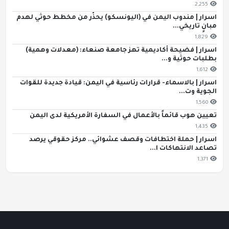
2,255
اسرار | مندوب اليمن في (اليونسكو) يحذّر من مخطط حوثي لهدم
مبانٍ تاريخي...
1,829
اسرار | فضيحة أكاديمية تهز جامعة صنعاء: (معدلات وهمية)
بطلبات حوثية و...
1,612
اسرار | بالاسماء- قرارات رئاسية في اليمن: قيادة جديدة للقوات
الجوية وت...
1,560
تعيين هوب قائماً بالأعمال في السفارة الأمريكية لدى اليمن
1,435
اسرار | حملة اختطافات وقصف عشوائي.. مركز حقوقي يرصد
تصاعد الانتهاكات ا...
1,371