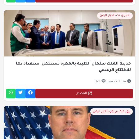
اخباري نت- اخبار اليمن
مدينة الملك سلمان الطبية بالمهرة تستكمل استعداداتها
للافتتاح الرسمي
منذ 28 دقيقة
172
المصدر
نيوز ماكس ون- اخبار اليمن