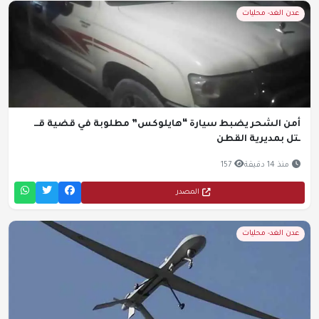
عدن الغد- محليات
أمن الشحر يضبط سيارة “هايلوكس” مطلوبة في قضية قــ
ـتل بمديرية القطن
منذ 14 دقيقة
157
المصدر
عدن الغد- محليات