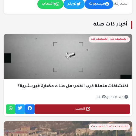
مشاركة:
فيسبوك
تويتر
واتساب
أخبار ذات صلة
المنتصف نت- المنتصف نت
اكتشافات مذهلة قرب القمر: هل هناك حضارة غير بشرية؟
منذ 6 دقائق
24
المصدر
المنتصف نت- المنتصف نت