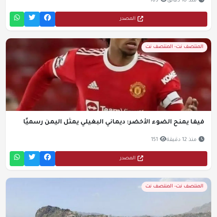
منذ 10 دقائق
163
المصدر
المنتصف نت- المنتصف نت
فيفا يمنح الضوء الأخضر: ديماني البغيلي يمثل اليمن رسميًا
منذ 12 دقيقة
151
المصدر
المنتصف نت- المنتصف نت