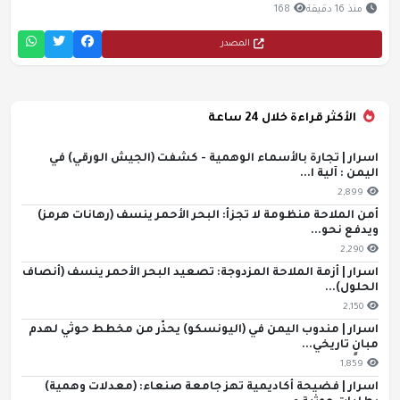
منذ 16 دقيقة
168
المصدر
الأكثر قراءة خلال 24 ساعة
اسرار | تجارة بالأسماء الوهمية - كشفت (الجيش الورقي) في
اليمن : آلية ا...
2,899
أمن الملاحة منظومة لا تجزأ: البحر الأحمر ينسف (رهانات هرمز)
ويدفع نحو...
2,290
اسرار | أزمة الملاحة المزدوجة: تصعيد البحر الأحمر ينسف (أنصاف
الحلول)...
2,150
اسرار | مندوب اليمن في (اليونسكو) يحذّر من مخطط حوثي لهدم
مبانٍ تاريخي...
1,859
اسرار | فضيحة أكاديمية تهز جامعة صنعاء: (معدلات وهمية)