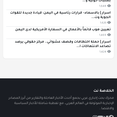
بطلبات حوثية و...
1,648
اسرار | بالاسماء- قرارات رئاسية في اليمن: قيادة جديدة للقوات
الجوية وت...
1,620
تعيين هوب قائماً بالأعمال في السفارة الأمريكية لدى اليمن
1,469
اسرار | حملة اختطافات وقصف عشوائي.. مركز حقوقي يرصد
تصاعد الانتهاكات ا...
1,424
الخلاصة نت
محرك بحث إخباري عربي يجمع أحدث الأخبار العاجلة والتقارير من أبرز المصادر
الإخبارية الموثوقة في العالم العربي، مع تغطية شاملة للأخبار السياسية
والاقتصا...