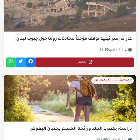
غارات إسرائيلية توقف مؤقتاً محادثات روما حول جنوب لبنان
منذ 8 دقائق
34
المصدر
المنتصف نت- المنتصف نت
دراسة: بكتيريا الجلد ورائحة الجسم يجذبان البعوض