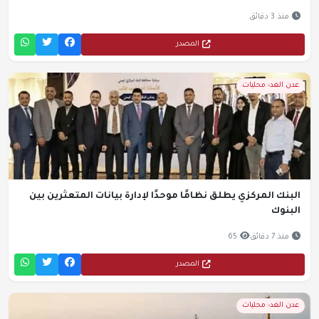
منذ 3 دقائق
المصدر
عدن الغد- محليات
البنك المركزي يطلق نظامًا موحدًا لإدارة بيانات المتعثرين بين
البنوك
منذ 7 دقائق
65
المصدر
عدن الغد- محليات