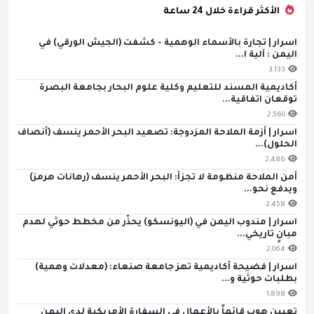
الأكثر قراءة خلال 24 ساعة
اسرار | تجارة بالأسماء الوهمية - كشفت (الجيش الورقي) في
اليمن : آلية ا...
3,133
أكاديمية المسند للتعليم وكلية علوم البحار بجامعة البصرة
توقعان اتفاقية...
2,560
اسرار | أزمة الملاحة المزدوجة: تصعيد البحر الأحمر ينسف (أنصاف
الحلول)...
2,486
أمن الملاحة منظومة لا تجزأ: البحر الأحمر ينسف (رهانات هرمز)
ويدفع نحو...
2,458
اسرار | مندوب اليمن في (اليونسكو) يحذّر من مخطط حوثي لهدم
مبانٍ تاريخي...
2,064
اسرار | فضيحة أكاديمية تهز جامعة صنعاء: (معدلات وهمية)
بطلبات حوثية و...
1,898
تعيين هوب قائماً بالأعمال في السفارة الأمريكية لدى اليمن