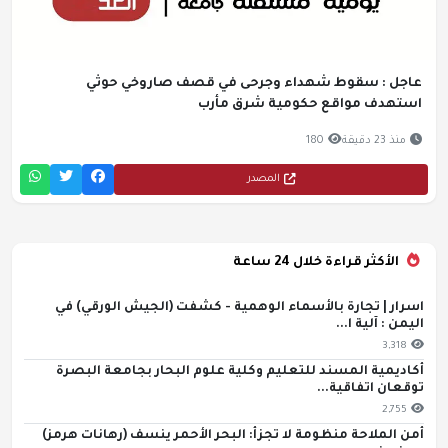
عاجل : سقوط شهداء وجرحى في قصف صاروخي حوثي
استهدف مواقع حكومية شرق مأرب
منذ 23 دقيقة
180
المصدر
الأكثر قراءة خلال 24 ساعة
اسرار | تجارة بالأسماء الوهمية - كشفت (الجيش الورقي) في
اليمن : آلية ا...
3,318
أكاديمية المسند للتعليم وكلية علوم البحار بجامعة البصرة
توقعان اتفاقية...
2,755
أمن الملاحة منظومة لا تجزأ: البحر الأحمر ينسف (رهانات هرمز)