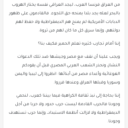
من العراق فرنسا العرب، ليجد العراقي نفسه يختار الهروب
بالبحر لعله يجد بلدا يمنحه حق اللجوء. فالقادمون على ظهور
الدبابات الأمريكية لم يمنح هم الديمقراطية ولا حفظ لهم
دولتهم، وإنما سرق كل ما كان لهم من ثروة.
إننا أمام تجارب كثيره تعلم الحمير فكيف بنا؟
ويجب علينا أن نقف مع مصر وجيشها ضد تلك الدعوات
النشاز، ونحذر الشعب العربي المصري قبل أن يقودكم
الغوغائية وأعداء مصر من أبنائها: انظروا إلى ليبيا واليمن
وسوريا وقبلها العراق وعندها قرروا.
إننا بحاجة إلى نبذ ثقافة الكراهية فيما بيننا كعرب، لنحمي
وجودنا فالحرب القادمة ليست حرب حدود ولا حربا من أجل
الديمقراطية ولا لازالت أنظمة الاستبداد، وإنما حرب تستهدف
وجودنا.