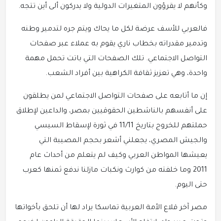
وكأنهم لا يقرؤون المتغيرات الدولية ولا يدركون ألى أين تتجه.
فالعربي للأسف عرضة لكل ما يحاك ويتم جره لتدمير وطنه
وتدمير مقدراته بخطاب ناري يقوم به عملاء عبر صفحات
التواصل الاجتماعي. تلك الصفحات التي باتت تحمل مهمة
واحدة، وهي تعزيز ثقافة الكراهية بين أفراد الشعب.
إن ما أتابعه على صفحات التواصل الاجتماعي لمن يطلقون
على أنفسهم بالناشطين الحقوقيين بمصر، والداعين لإطلاق
حملتهم للخروج بتاريخ 11/11 في ثورة لإسقاط السيسي
والجيش المصري، يجعلني أشعر بحجم المصيبة التي
يعيشها المواطن العربي وكيف لم يتعلم من أحداث عام
2011 وما خلفته من كوارث ونكبات مازلنا ندفع ثمنها كعرب
حتى اليوم.
مصر آخر قلاع الأمة العربية تماسكا يراد لها أن تلحق بأخواتها