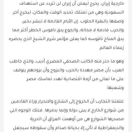
خارجية إيران، يخرج ليعلن أن إيران لن تتردد عن استهداف
السعودية وهي من تمتلك تحديد الوقت والمكان، ليخرج آخر
وصفها بالبقرة الحلوب. إن الأيام القادمة لا تبشر بخير،
والحرب قادمة لا محالة، والجوع يدق ناقوس الخطر أكثر مما
يدق المناخ ناقوسه كما يعلن مؤتمر شرم الشيخ الذي يحضره
زعماء العالم.
وهو ما حذر منه الكاتب الصحفي المصري أديب، والذي خاطب
العرب بأن مصر مهددة بالحرب والنزوح وأن نزوحهم يتوقف
على ما تعاني من أزمة اقتصادية تهدد تماسك مصر
وشعبها.
علمتنا التجارب أن الخروج إلى الشارع والانجرار وراء القادمين
من شوارع الخارج لا يبني دولة وإنما يدمرها. فتلك الوجوه التي
مصدرها الشوارع هي من أوهمت العراق أن الحرية
والديمقراطية لا تأتي إلا بخيانة صدام وأن سقوطه سيجعل