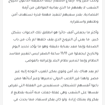
وتحت مبرر واه: ارتفاع الأسعار؛ بينما الحقيقة الداعون لخروج
الشعب لا يهمهم ما الذي يعانيه المواطن من أزمة
اقتصادية، بقدر سعيهم لتنفيذ مهمة قذرة تستهدف أمن
وطنهم واستقراره.
وأكثر ما يجعلني أقف حائرا هو انطلاق تلك الدعوات بشكل
كبير، ما يعني أن الترويج الذي يقف خلفها لم يأت من باب
الصدفة وإنما معد بعناية دقيقة؛ وهو ما يؤكد تحديد اليوم
والتاريخ ليجعلوا من 11/11 ساعة الصفر ليس لتغيير مفاسد
النظام وإنما لتدمير نظام البلد وإغراقه بالفوضى.
لم يعد هناك بلد آمن وقوي يمكن للعرب التوجه إليه غير
مصر. ولهذا قرر اللاعب الدولي تدميرها وعبر أبنائها ممن
باعوا أنفسهم للشيطان، مستفيدين من الغفلة التي تفرض
نفسها على الشعب وهي غفلة جعلت منه أشبه بقطيع لا
يفكر ولا يمتلك إرادة. ولو كان يفكر لاستفاد مما يحدث في