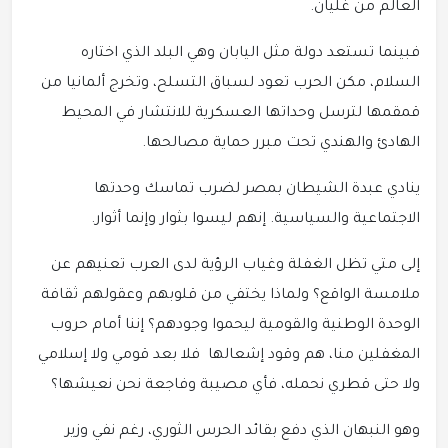
العالم من غليان.
فبينما تستعد دولة مثل اليابان وهي البلد الذي اختاره
السلام، مكن الحرب تعود لسباق التسلح، وتخرج ألمانيا من
قمقمها لترسل وحداتها العسكرية للانتشار في المحيط
الهادئ والهندي تحت مبرر حماية مصالحها.
ينادي عبدة الشيطان بمصر لضرب تماسك وحدتها
الاجتماعية والسياسية. إنهم ليسوا بثوار وإنما أثوار.
إلى متي تظل الغفلة وغياب الرؤية لدى العرب تعنيهم عن
ملامسة الواقع؟ ولماذا يختفي من قلوبهم وعقولهم ثقافة
الوحدة الوطنية والقومية ليحموا وجودهم؟ إننا أمام حروب
المغفلين منا، هم وقود إشعالها فلا بعد قومي ولا إسلامي
ولا حتى قطري نحمله، فأي مصيبة وفاجعة نحن نعيشها؟
وهو النبهان الذي دفع بقائد الحرس الثوري، رغم نفي وزير