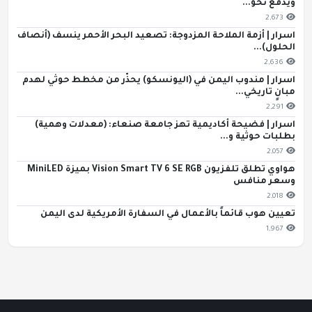
ويدفع نحو...
2,673
اسرار | أزمة الملاحة المزدوجة: تصعيد البحر الأحمر ينسف (أنصاف
الحلول)...
2,636
اسرار | مندوب اليمن في (اليونسكو) يحذّر من مخطط حوثي لهدم
مبانٍ تاريخي...
2,291
اسرار | فضيحة أكاديمية تهز جامعة صنعاء: (معدلات وهمية)
بطلبات حوثية و...
2,057
هواوي تطلق تلفزيون Vision Smart TV 6 SE RGB بميزة MiniLED
وسعر منافس
2,018
تعيين هوب قائماً بالأعمال في السفارة الأمريكية لدى اليمن
1,967