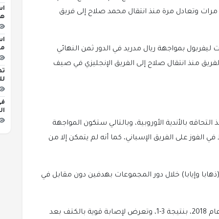
اس
لفريق الملكي الإسباني نجح في الفوز على الريدز 3 مرات وتعادل مرة منذ انتقال محمد صلاح إلى فريق
هج
اس
مبن
 ليفربول بمواجهة ريال مدريد في الدور ثمن النهائي
لفريق منذ انتقال صلاح إلى الفريق الإنجليزي في صيف
تط
لل
في
ال
دريد منذ التحاقه بالأندية الأوروبية، وبالتالي ستكون المواجهة
 الفوز على الفريق الإسباني، كما أنه لم يتمكن إلا من
(ذهابا وإيابا) خلال دور المجموعات بهدفين دون مقابل في
خسر رفقة ليفربول في نهائي البطولة في كييف عام 2018، بنتيجة 3-1، وتعرض لإصابة قوية بالكتف بعد