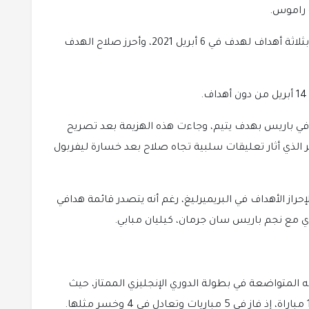
 راموس.
خسر في ذهاب الدور ربع النهائي أمام ريال مدريد بثلاثة أهداف لهدف في 6 أبريل 2021، وأحرز صلاح الهدف
ر ليفربول نهائي البطولة لموسم 2021-2022 في باريس بهدف يتيم، وجاءت هذه الهزيمة بعد تصريح
الذي أثار تعليقات سلبية تجاه صلاح بعد خسارة ليفربول
از الأهداف في البريميرليغ، رغم أنه يتصدر قائمة هدافي
ه المتواضعة في بطولة الدوري الإنجليزي الممتاز، حيث