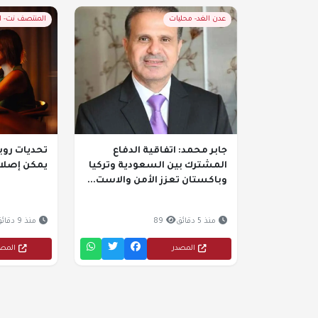
عدن الغد- محليات
المنتصف نت- 
جابر محمد: اتفاقية الدفاع
تحديات روب
المشترك بين السعودية وتركيا
يمكن إصلاح
وباكستان تعزز الأمن والاست...
منذ 5 دقائق
89
منذ 9 دقائق
المصدر
المص