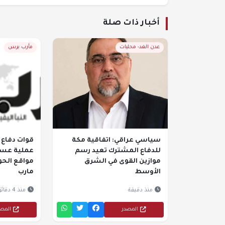
أخبار ذات صلة
عدن الغد- محليات
مأرب برس
سياسي عراقي: اتفاقية مكة
قوات دفاع 
للدفاع المشترك تعيد رسم
عملية عسك
موازين القوى في الشرق
مواقع الحو
الأوسط
مارب
منذ دقيقة
منذ 4 دقائق
المصدر
المص