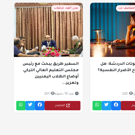
المنتصف نت
عدن الغد- محليات
وتات الدردشة: هل
السفير طريق يبحث مع رئيس
 الأضرار النفسية؟
مجلس التعليم العالي التركي
أوضاع الطلاب اليمنيين
وتعزيز...
220
منذ 19 دقيقة
201
در
المصدر