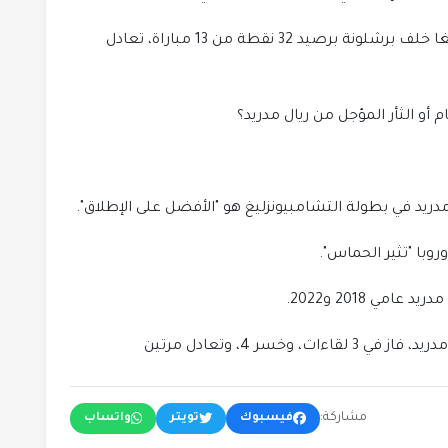
في المقابل، يحتل ريال مدريد المركز الثاني في الليغا خلف برشلونة برصيد 32 نقطة من 13 مباراة، تعادل
أو الثأر المؤجل من ريال مدريد؟
دريد في بطولة التشامبيونزليغ هو "الأفضل على الإطلاق".
روبا "تثير الحماس".
مي 2018 و2022.
مشاركة:
فيسبوك
تويتر
واتساب