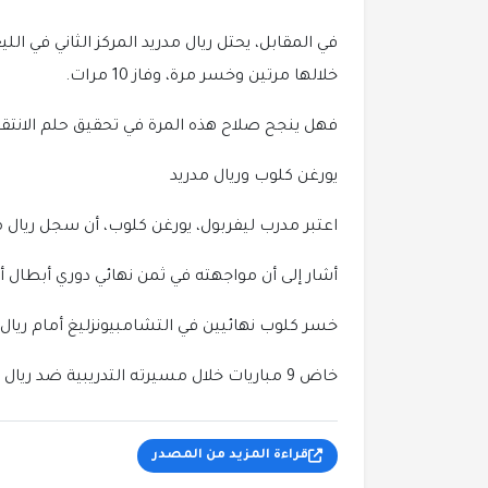
خلالها مرتين وخسر مرة، وفاز 10 مرات.
فهل ينجح صلاح هذه المرة في تحقيق حلم الانتقام 
يورغن كلوب وريال مدريد
اعتبر مدرب ليفربول، يورغن كلوب، أن سجل ريال م
أشار إلى أن مواجهته في ثمن نهائي دوري أبطال أو
خسر كلوب نهائيين في التشامبيونزليغ أمام ريال مدريد عا
خاض 9 مباريات خلال مسيرته التدريبية ضد ريال مدريد، فاز في 3 لقاءات، وخسر 4، وتعادل مرتين
قراءة المزيد من المصدر