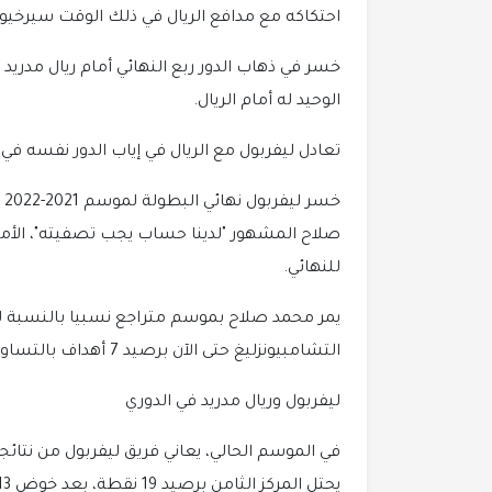
احتكاكه مع مدافع الريال في ذلك الوقت سيرخيو
الوحيد له أمام الريال.
تعادل ليفربول مع الريال في إياب الدور نفسه في 14 أبريل من دون أهداف.
خس
صلاح المشهور "لدينا حساب يجب تصفيته"، الأمر 
للنهائي.
يمر محمد صلاح بموسم متراجع نسبيا بالنسبة لإحر
التشامبيونزليغ حتى الآن برصيد 7 أهداف بالتساوي مع نجم باريس سان جرمان، كيليان مبابي.
ليفربول وريال مدريد في الدوري
في الموسم الحالي، يعاني فريق ليفربول من نتائج
يحتل المركز الثامن برصيد 19 نقطة، بعد خوض 13 مباراة، إذ فاز في 5 مباريات وتعادل في 4 وخسر مثلها.