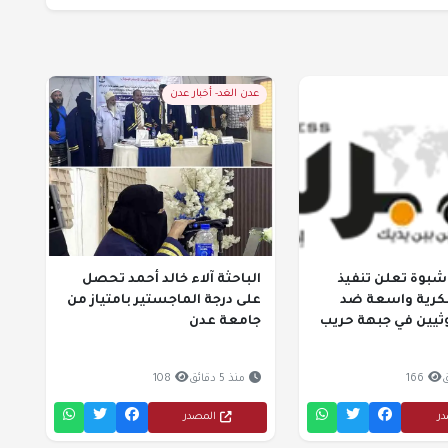
عدن الغد- أخبار عدن
شبوة تعلن تنفيذ
الباحثة آلاء خالد أحمد تحصل
رية واسعة ضد
على درجة الماجستير بامتياز من
ثيين في جبهة حريب
جامعة عدن
166
منذ 5 دقائق
108
در
المصدر