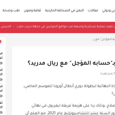
بي ودولي
مقالات
اليمن في الصحافة الخارجية
ثقافة وفنون
طب وصحة
شبوة تعلن تنفيذ عملية عسكرية واسعة ضد مواقع الحوثيين في جبهة حريب مارب
•
ه المؤجل" مع ر...
اس
تع
بـ"حسابه المؤجل" مع ريال مدريد؟
اس
دة
ال
 النهائية لبطولة دوري أبطال أوروبا للموسم الماضي،
اس
اس
؟
تف
لاح، وذلك ردا على هزيمة فريقه ليفربول في نهائي
ال
البطولة عام 2018، وكذلك على خروج فريقه من دور الستة عشر للتشامبيونزليغ عام 2021، مع العلم أن