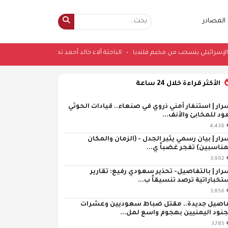
المصادر
الجيش الإسرائيلي ينسحب من مخيم قلنديا
•
الباحثة آلاء خالد أحمد تحصل على د
الأكثر قراءة خلال 24 ساعة
رار | استنفار أمني ذروي في صنعاء.. قيادات الحوثي
ود للمخابئ والأنف...
4,436
رار | بيان رسمي يثير الجدل - (الزمان والمكان
مناسبين) تفجر غضباً ي...
3,992
رار | بالتفاصيل- تحذير سعودي رفيع: تقارير
تخباراتية ترصد تنسيقاً ب...
3,856
اصيل جديدة.. مقتل ضباط سعوديين وعشرات
جنود اليمنيين بهجوم واسع لمل...
3,785