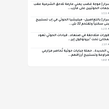
رار | موجة غضب يمني عارمة تلاحق الشرعية عقب
مات الحوثيين على مأرب...
3,723
رار | بالتفاصيل- ميليشيا الحوثي في إب تستبيح
ى سكنياً وتقتحم 22 ش...
3,235
ورات متلاحقة في صنعاء.. قيادات الحوثي تعود
مخابئ تحت "بروتوكول إير...
2,571
 الحديدة.. حملة جبايات حوثية تُحاصر مزارعي
مراوعة وتستبيح أرزاقهم...
1,897