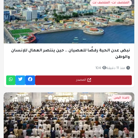
المنتصف نت- المنتصف نت
نبض عدن الحية رفضًا للعصيان .. حين ينتصر العمال للإنسان
والوطن
منذ 11 دقيقة
104
المصدر
نافذة اليمن