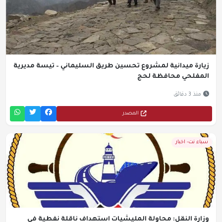
زيارة ميدانية لمشروع تحسين طريق السليماني – تيسة مديرية
المفلحي محافظة لحج
منذ 3 دقائق
المصدر
سباء نت- اخبار
وزارة النقل: محاولة المليشيات استهداف ناقلة نفطية في