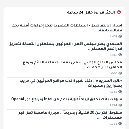
الأكثر قراءة خلال 24 ساعة
اسرار | بالتفاصيل- السلطات المصرية تتخذ إجراءات أمنية بحق
فعالية تابعة...
4,418
السعدي يحذر مجلس الأمن: الحوثيون يستغلون التهدئة لتعزيز
قدراتهم العسكر...
1,840
مجلس الدفاع الوطني اليمني يعقد اجتماعه الدائم ويرفع
الجاهزية إثر هجمات...
1,666
«الرد السريع».. دفاع شبوة تدك مواقع الحوثيين في حريب
بصواريخ ومسيّرات
1,362
سوفت بانك تحقق أرباحاً قوية بدعم من Intel وتراجع دور OpenAI
1,294
سقوط اكثر من 20 قتـ,ـيلاً وجـ,ـريحاً .. مجزرة غامضة تهز اكبر
معسكرات ا...
1,285