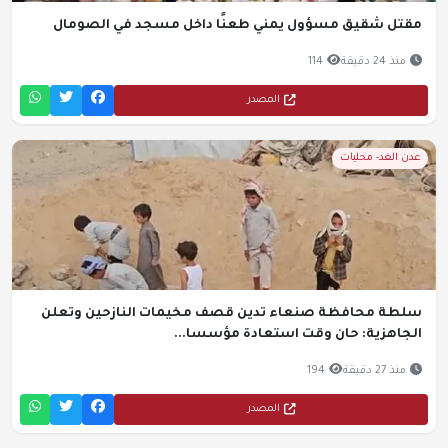
مقتل شقيق مسؤول يمني طعنًا داخل مسجد في الصومال
منذ 24 دقيقة
114
المصدر
عدن الغد- محليات
سلطة محافظة صنعاء تدين قصف مخيمات النازحين وتعلن
الجاهزية: حان وقت استعادة مؤسسا...
منذ 27 دقيقة
194
المصدر