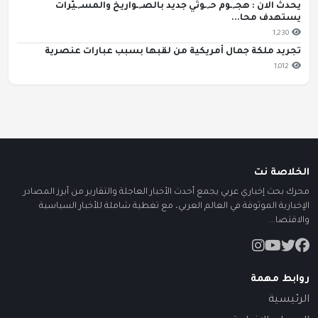
يحدث الان : هجـ,ـوم حـ,ـوثي جديد بالصـ,ـواريخ والمسـ,ـيّرات
يستهدف محا...
1,230
تجريد ملكة جمال أمريكية من لقبها بسبب عبارات عنصرية
1,012
الخلاصة نت
محرك بحث إخباري عربي يجمع أحدث الأخبار العاجلة والتقارير من أبرز المصادر
الإخبارية الموثوقة في العالم العربي، مع تغطية شاملة للأخبار السياسية
والاقتصا...
روابط مهمة
الرئيسية