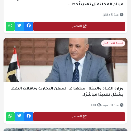
ميناء المخا تمثل تهديداً خط...
منذ 5 دقائق
المصدر
سباء نت- اخبار
وزارة المياه والبيئة: استهداف السفن التجارية وناقلات النفط
يشكّل تهديدًا مباشرًا...
منذ 11 دقيقة
108
المصدر