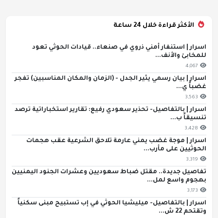
الأكثر قراءة خلال 24 ساعة
اسرار | استنفار أمني ذروي في صنعاء.. قيادات الحوثي تعود
للمخابئ والأنف...
4,067
اسرار | بيان رسمي يثير الجدل - (الزمان والمكان المناسبين) تفجر
غضباً ي...
3,563
اسرار | بالتفاصيل- تحذير سعودي رفيع: تقارير استخباراتية ترصد
تنسيقاً ب...
3,428
اسرار | موجة غضب يمني عارمة تلاحق الشرعية عقب هجمات
الحوثيين على مأرب...
3,319
تفاصيل جديدة.. مقتل ضباط سعوديين وعشرات الجنود اليمنيين
بهجوم واسع لمل...
3,173
اسرار | بالتفاصيل- ميليشيا الحوثي في إب تستبيح مبنى سكنياً
وتقتحم 22 ش...