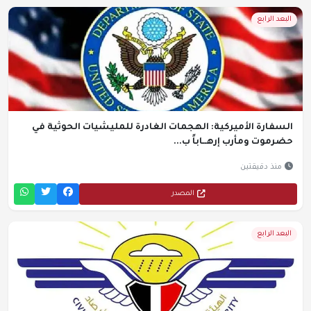
البعد الرابع
السفارة الأميركية: الهجمات الغادرة للمليشيات الحوثية في
حضرموت ومأرب إرهــاباً ب...
منذ دقيقتين
المصدر
البعد الرابع