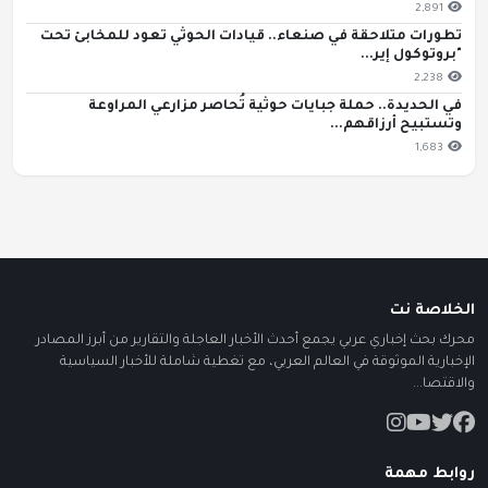
2,891
تطورات متلاحقة في صنعاء.. قيادات الحوثي تعود للمخابئ تحت
"بروتوكول إير...
2,238
في الحديدة.. حملة جبايات حوثية تُحاصر مزارعي المراوعة
وتستبيح أرزاقهم...
1,683
الخلاصة نت
محرك بحث إخباري عربي يجمع أحدث الأخبار العاجلة والتقارير من أبرز المصادر
الإخبارية الموثوقة في العالم العربي، مع تغطية شاملة للأخبار السياسية
والاقتصا...
روابط مهمة