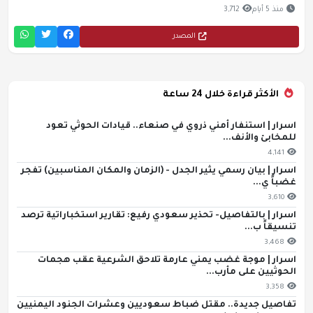
منذ 5 أيام
3,712
المصدر
الأكثر قراءة خلال 24 ساعة
اسرار | استنفار أمني ذروي في صنعاء.. قيادات الحوثي تعود
للمخابئ والأنف...
4,141
اسرار | بيان رسمي يثير الجدل - (الزمان والمكان المناسبين) تفجر
غضباً ي...
3,610
اسرار | بالتفاصيل- تحذير سعودي رفيع: تقارير استخباراتية ترصد
تنسيقاً ب...
3,468
اسرار | موجة غضب يمني عارمة تلاحق الشرعية عقب هجمات
الحوثيين على مأرب...
3,358
تفاصيل جديدة.. مقتل ضباط سعوديين وعشرات الجنود اليمنيين