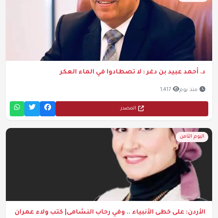
د. أحمد عبيد بن دغر : لا تصطادوا في الماء العكر
منذ يوم
1,417
المصدر
اليوم الثامن
الأردن: على خطى الأنبياء .. وفي رحاب النشامى| كتب ولاء عمران