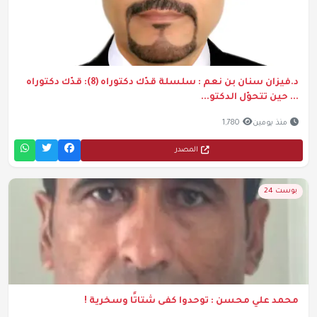
د.فيزان سنان بن نعم : سلسلة قدّك دكتوراه (8): قدّك دكتوراه
... حين تتحوّل الدكتو...
منذ يومين
1,780
المصدر
بوست 24
محمد علي محسن : توحدوا كفى شتاتًا وسخرية !