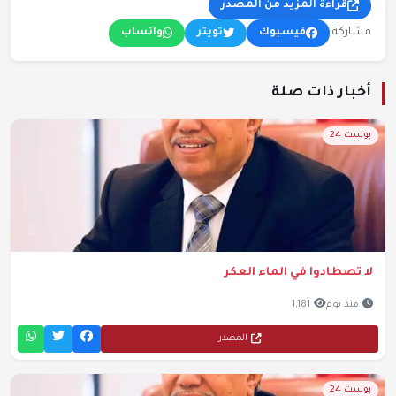
قراءة المزيد من المصدر
مشاركة:
فيسبوك
تويتر
واتساب
أخبار ذات صلة
بوست 24
لا تصطادوا في الماء العكر
منذ يوم
1,181
المصدر
بوست 24