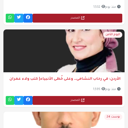
منذ يوم
1,532
المصدر
اليوم الثامن
الأردن: في رحاب النشامى… وعلى خُطى الأنبياء| كتب ولاء عمران
منذ يوم
1,595
المصدر
بوست 24