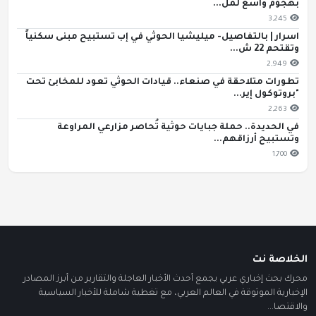
بهجوم واسع لمل...
3,245
اسرار | بالتفاصيل- ميليشيا الحوثي في إب تستبيح مبنى سكنياً
وتقتحم 22 ش...
2,949
تطورات متلاحقة في صنعاء.. قيادات الحوثي تعود للمخابئ تحت
"بروتوكول إير...
2,263
في الحديدة.. حملة جبايات حوثية تُحاصر مزارعي المراوعة
وتستبيح أرزاقهم...
1,700
الخلاصة نت
محرك بحث إخباري عربي يجمع أحدث الأخبار العاجلة والتقارير من أبرز المصادر
الإخبارية الموثوقة في العالم العربي، مع تغطية شاملة للأخبار السياسية
والاقتصا...