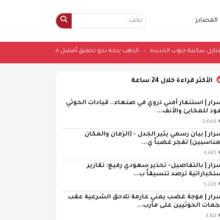
المصادر
دف منازل سكنية جنوب الحديدة
•
الذهب يتجه نحو تحقيق أفضل مكاسب أسبوعية من
الأكثر قراءة خلال 24 ساعة
رار | استنفار أمني ذروي في صنعاء.. قيادات الحوثي
ود للمخابئ والأنف...
3,666
رار | بيان رسمي يثير الجدل - (الزمان والمكان
مناسبين) تفجر غضباً ي...
3,385
رار | بالتفاصيل- تحذير سعودي رفيع: تقارير
تخباراتية ترصد تنسيقاً ب...
3,226
رار | موجة غضب يمني عارمة تلاحق الشرعية عقب
مات الحوثيين على مأرب...
3,102