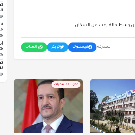
تف
ال
اس
يين وسط حالة رعب من السكان.
مبن
مشاركة:
فيسبوك
تويتر
واتساب
2026 
تط
لل
عدن الغد- محليات