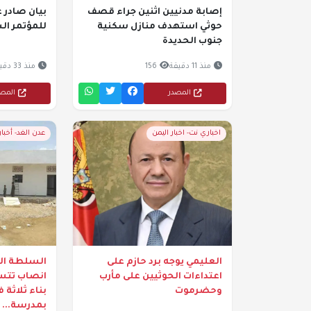
إصابة مدنيين اثنين جراء قصف
بيان صادر ع
حوثي استهدف منازل سكنية
للمؤتمر ال
جنوب الحديدة
منذ 11 دقيقة
156
منذ 33 دقيقة
المصدر
المص
اخباري نت- اخبار اليمن
عدن الغد- أخبا
العليمي يوجه برد حازم على
السلطة الم
اعتداءات الحوثيين على مأرب
انصاب تتسل
وحضرموت
بناء ثلاثة
بمدرسة...