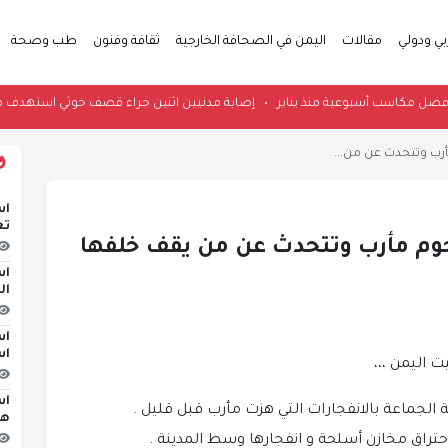
بي ودولي
مقالات
اليمن في الصحافة الخارجية
ثقافة وفنون
طب وصحة
قيق أفضل مكاسب أسبوعية منذ يناير
•
إصابة مدنيين اثنين جراء قصف حوثي استه
أرب وتتحدث عن من...
اس
تع
هجوم مأرب وتتحدث عن من يقف خلفها
اس
ال
اس
اس
اس
الجماعة بالانفجارات التي هزت مأرب قبل قليل .
هج
تراق مخازن أسلحة و انفجارها وسط المدينة .