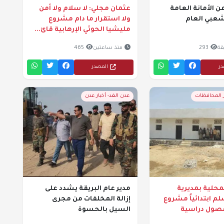
ن الأمانة العامة
عثمان مجلي: لا سلام ولا أمن
شعبي العام
ولا استقرار ما دام مشروع
مليشيا الحوثي الإرهابية قائ...
293
منذ ساعتين
465
در
المصدر
ر المحافظات
عدن الغد- أخبار عدن
حلية بمديرية
مدير عام البريقة يشدد على
م ابتدائياً مشروع
إزالة المخلفات من مجرى
 فصول دراسية
السيل بالحسوة