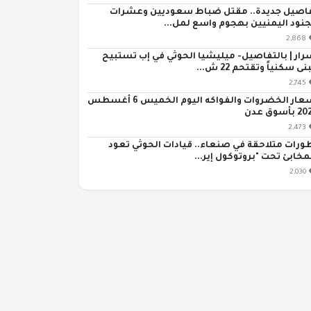
اصيل جديدة.. مقتل ضباط سعوديين وعشرات
جنود اليمنيين بهجوم واسع لمل...
2,868
رار | بالتفاصيل- ميليشيا الحوثي في إب تستبيح
ى سكنياً وتقتحم 22 ش...
2,745
أسعار الخضروات والفواكه اليوم الخميس 6 أغسطس
بأسوق عدن
2,473
ورات متلاحقة في صنعاء.. قيادات الحوثي تعود
مخابئ تحت "بروتوكول إير...
2,030