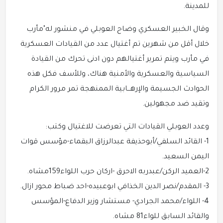
للمدينة.
وقال الخبير العسكري وضاح العوبلي في منشور له"مأرب
خلال أقل من شهرين تم أغتيال عدد من القيادات العسكرية
في مأرب ويتم تمرير أغتيالهم دون ادنى تحرك من القيادة
السياسية والعسكرية والأمنية هناك، وللأسف فكل هذه
الحوادث الجسيمة والإرهـــابية الممنهجة تمر مرور الكرام
وتقيد ضد مجهولين.
وعدد العوبلي القيادات التي تعرضت للاغتيال وكتب:
1- القائد السلفي/أبوحذيفة عبدالرزاق البقماء-مؤسس قوات
اليمن السعيد.
2-العميد الركن/عبدربه الاحرق -اركان حرب اللواء159مشاه.
3- المقدم/نصر الدين الخذافي ابوعبيده-احد ضباط محور ازال.
4- اللواء/محمد الجرادي- مستشار وزير الدفاع-المؤسس
والقائد السابق للواء81 مشاه.