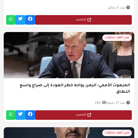
منذ 5 دقائق
المصدر
عدن الغد- محليات
المبعوث الأممي: اليمن يواجه خطر العودة إلى صراع واسع
النطاق
منذ 17 دقيقة
242
المصدر
عدن الغد- محليات