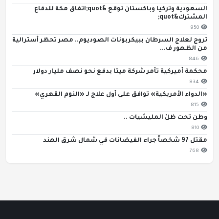
السعودية وتركيا وباكستان توقع &quot;اتفاق مكة للدفاع
المشترك&quot;
950
تروج لعلاج السرطان ببيكربونات الصوديوم.. مصر تحظر أسترالية
من الظهور ف...
846
محكمة أميركية تأمر شركة ميتا بدفع نحو نصف مليار دولار
834
«الدواء الأمريكية» توافق على أول علاج لـ «النوم القهري»
815
وطن تحت ظلّ المليشيات ..
810
مقتل 97 شخصاً جراء الفيضانات في شمال شرق الهند
768