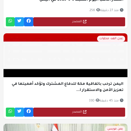
أسعار الذهب اليوم السبت 8-8-2026 في اليمن
منذ 27 دقيقة
256
المصدر
عدن الغد- محليات
اليمن ترحب باتفاقية مكة للدفاع المشترك وتؤكد أهميتها في
تعزيز الأمن والاستقرار ا...
منذ 45 دقيقة
330
المصدر
يمن فويس