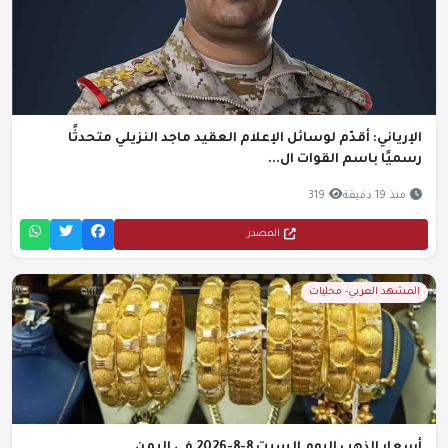
الإرياني: أقدّم لوسائل الإعلام العقيد ماجد النزيلي متحدثًا
رسميًا باسم القوات ال...
منذ 19 دقيقة
319
المصدر
المشهد العربي- محليات