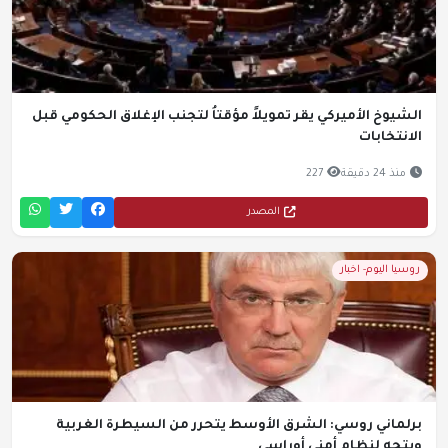
الشيوخ الأميركي يقر تمويلاً مؤقتاُ لتجنب الإغلاق الحكومي قبل
الانتخابات
منذ 24 دقيقة
227
المصدر
روسيا اليوم- اخبار
برلماني روسي: الشرق الأوسط يتحرر من السيطرة الغربية
ويتجه لنظام أمني أوراسي