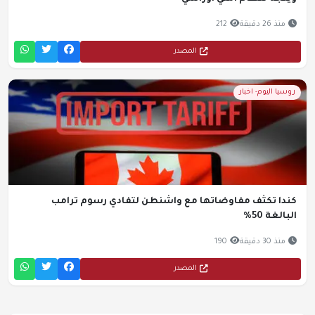
منذ 26 دقيقة
212
المصدر
روسيا اليوم- اخبار
كندا تكثف مفاوضاتها مع واشنطن لتفادي رسوم ترامب
البالغة 50%
منذ 30 دقيقة
190
المصدر