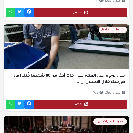
منذ 6 دقائق
51
المصدر
روسيا اليوم- اخبار
خلال يوم واحد.. العثور على رفات أكثر من 80 شخصا قُتلوا في
كورسك خلال الاحتلال ال...
منذ 8 دقائق
103
المصدر
صحيفة الامارات اليوم