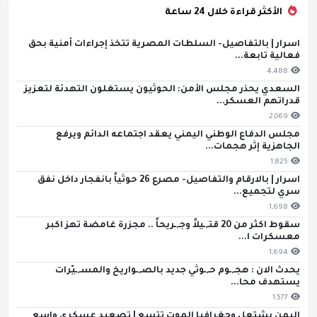
الأكثر قراءة خلال 24 ساعة
اسرار | بالتفاصيل- السلطات المصرية تتخذ إجراءات أمنية بحق
فعالية تابعة...
4,488
السعدي يحذر مجلس الأمن: الحوثيون يستغلون التهدئة لتعزيز
قدراتهم العسكر...
2,069
مجلس الدفاع الوطني اليمني يعقد اجتماعه الدائم ويرفع
الجاهزية إثر هجمات...
1,825
اسرار | بالارقام والتفاصيل- مصرع 26 حوثياً بانفجار داخل نفق
سري لتجميع...
1,698
سقوط اكثر من 20 قتـ,ـيلاً وجـ,ـريحاً .. مجزرة غامضة تهز اكبر
معسكرات ا...
1,694
يحدث الان : هجـ,ـوم حـ,ـوثي جديد بالصـ,ـواريخ والمسـ,ـيّرات
يستهدف محا...
1,577
اليمن يشتعل وجغرافيا الموت تتسع | تصعيد عسكري واسع