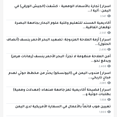
اسرار | تجارة بالأسماء الوهمية - كشفت (الجيش الورقي) في
اليمن : آلية ا...
3,147
أكاديمية المسند للتعليم وكلية علوم البحار بجامعة البصرة
توقعان اتفاقية...
2,597
اسرار | أزمة الملاحة المزدوجة: تصعيد البحر الأحمر ينسف (أنصاف
الحلول)...
2,490
أمن الملاحة منظومة لا تجزأ: البحر الأحمر ينسف (رهانات هرمز)
ويدفع نحو...
2,468
اسرار | مندوب اليمن في (اليونسكو) يحذّر من مخطط حوثي لهدم
مبانٍ تاريخي...
2,085
اسرار | فضيحة أكاديمية تهز جامعة صنعاء: (معدلات وهمية)
بطلبات حوثية و...
1,904
تعيين هوب قائماً بالأعمال في السفارة الأمريكية لدى اليمن
1,869