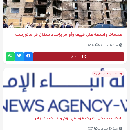
هجمات واسعة على كييف وأوامر بإجلاء سكان كراماتورسك
منذ 6 ساعات
654
المصدر
وكالة الانباء اللإماراتية
الذهب يسجل أكبر صعود في يوم واحد منذ فبراير
منذ 10 ساعات
707