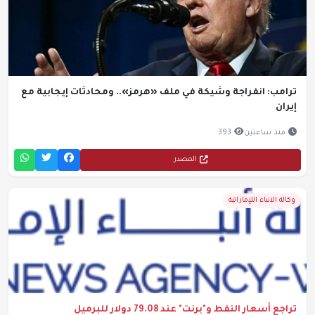
ترامب: انفراجة وشيكة في ملف «هرمز».. ومحادثات إيجابية مع
إيران
منذ ساعتين
393
المصدر
وكالة الانباء اللإماراتية
تراجع أسعار النفط و"برنت" عند 79.08 دولار للبرميل