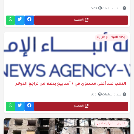
منذ 5 ساعات
520
المصدر
وكالة الانباء اللإماراتية
الذهب عند أعلى مستوى في 7 أسابيع بدعم من تراجع الدولار
منذ 6 ساعات
506
المصدر
الخليج الاماراتية- اخبار