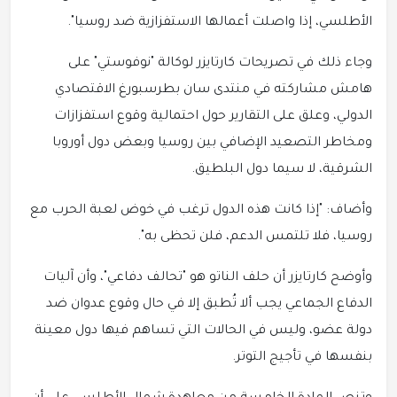
الأطلسي، إذا واصلت أعمالها الاستفزازية ضد روسيا".
وجاء ذلك في تصريحات كارتايزر لوكالة "نوفوستي" على
هامش مشاركته في منتدى سان بطرسبورغ الاقتصادي
الدولي، وعلق على التقارير حول احتمالية وقوع استفزازات
ومخاطر التصعيد الإضافي بين روسيا وبعض دول أوروبا
الشرقية، لا سيما دول البلطيق.
وأضاف: "إذا كانت هذه الدول ترغب في خوض لعبة الحرب مع
روسيا، فلا تلتمس الدعم، فلن تحظى به".
وأوضح كارتايزر أن حلف الناتو هو "تحالف دفاعي"، وأن آليات
الدفاع الجماعي يجب ألا تُطبق إلا في حال وقوع عدوان ضد
دولة عضو، وليس في الحالات التي تساهم فيها دول معينة
بنفسها في تأجيج التوتر.