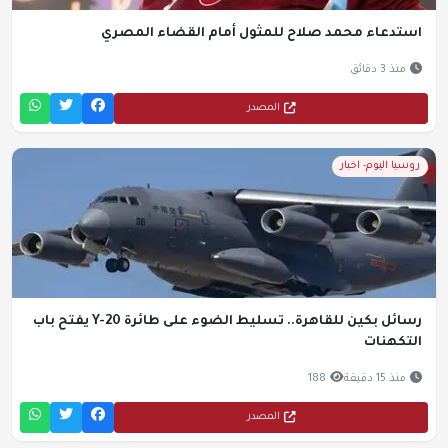
استدعاء محمد صلاح للمثول أمام القضاء المصري
منذ 3 دقائق
المصدر
روسيا اليوم- اخبار
رسائل بكين للقاهرة.. تسليط الضوء على طائرة Y-20 يفتح باب
التكهنات
منذ 15 دقيقة
188
المصدر