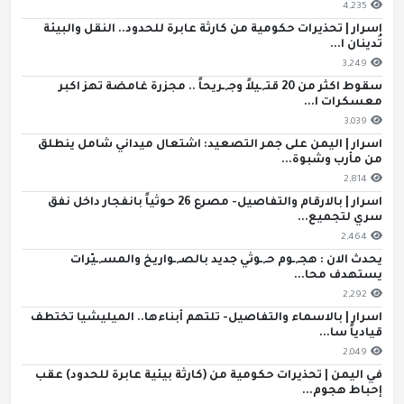
4,235
اسرار | تحذيرات حكومية من كارثة عابرة للحدود.. النقل والبيئة
تُدينان ا...
3,249
سقوط اكثر من 20 قتـ,ـيلاً وجـ,ـريحاً .. مجزرة غامضة تهز اكبر
معسكرات ا...
3,039
اسرار | اليمن على جمر التصعيد: اشتعال ميداني شامل ينطلق
من مأرب وشبوة...
2,814
اسرار | بالارقام والتفاصيل- مصرع 26 حوثياً بانفجار داخل نفق
سري لتجميع...
2,464
يحدث الان : هجـ,ـوم حـ,ـوثي جديد بالصـ,ـواريخ والمسـ,ـيّرات
يستهدف محا...
2,292
اسرار | بالاسماء والتفاصيل- تلتهم أبناءها.. الميليشيا تختطف
قيادياً سا...
2,049
في اليمن | تحذيرات حكومية من (كارثة بيئية عابرة للحدود) عقب
إحباط هجوم...