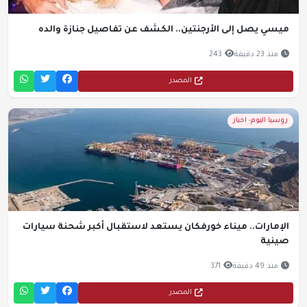
ميسي يصل إلى الأرجنتين.. الكشف عن تفاصيل جنازة والده
منذ 23 دقيقة
243
المصدر
روسيا اليوم- اخبار
الإمارات.. ميناء خورفكان يستعد لاستقبال أكبر شحنة سيارات
صينية
منذ 49 دقيقة
371
المصدر