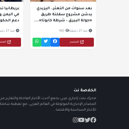
بعد سنوات من التعثر.. اليزيدي
بريطانيا ت
يدشن مشروع سفلتة طريق
في اليمن و
«جولة البيرق – شرطة كابوتا»....
دعم الحكو
منذ 27 دقيقة
160
منذ 27 دقيقة
المصدر
المص
الخلاصة نت
محرك بحث إخباري عربي يجمع أحدث الأخبار العاجلة والتقارير من أ
المصادر الإخبارية الموثوقة في العالم العربي، مع تغطية شاملة
للأخبار السياسية والاقتصا...