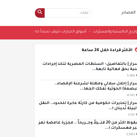
المصادر
لمخا بالصواريخ البالستية والمسيّرات
•
أسواق الخيارات تترقب تذبذباً حاداً لس
الأكثر قراءة خلال 24 ساعة
رار | بالتفاصيل- السلطات المصرية تتخذ إجراءات
نية بحق فعالية تابعة...
5,309
رار | إحلال سلالي ومظلة لشرعنة الإقصاء..
لبصمة) الحوثية تفكك الجها...
4,192
رار | تحذيرات حكومية من كارثة عابرة للحدود.. النقل
لبيئة تُدينان ا...
3,191
سقوط اكثر من 20 قتـ,ـيلاً وجـ,ـريحاً .. مجزرة غامضة تهز
بر معسكرات ا...
2,983