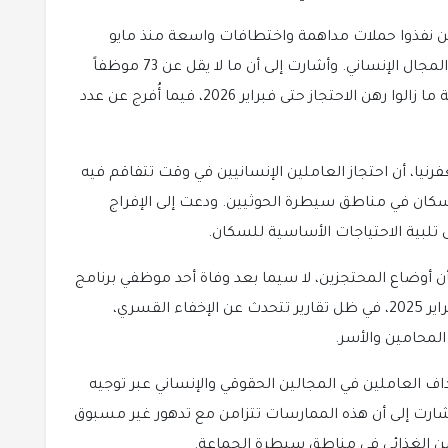
 نفذوا حملات مداهمة واختطافات واسعة منذ مايو
2024، استهدفت موظفين أمميين وعاملين في المجال الإنساني. وأشارت إلى أن ما لا يقل عن 73 موظفاً
أممياً وعشرات العاملين في المنظمات الإنسانية ما زالوا رهن الاحتجاز حتى فبراير 2026، فيما أُفرج عن عدد
نيا، أن احتجاز العاملين الإنسانيين في وقت تتفاقم فيه
لسكان في مناطق سيطرة الحوثيين. ودعت إلى الإفراج
تلبية الاحتياجات الأساسية للسكان.
 أوضاع المحتجزين، لا سيما بعد وفاة أحد موظفي برنامج
الأغذية العالمي أثناء احتجازه لدى الحوثيين في فبراير 2025، في ظل تقارير تتحدث عن الإخفاء القسري،
المحامين والأسر.
 العاملين في المجالين الحقوقي والإنساني عبر توجيه
ارت إلى أن هذه الممارسات تتزامن مع تدهور غير مسبوق
لأمن الغذائي في مناطق سيطرة الجماعة.