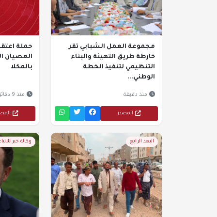
مجموعة العمل الشبابي تقر
حملة اعتقا
خارطة طريق التهيئة والبناء
العصيان ا
التنظيمي لتنفيذ الخطة
بالمكلا
الوطني...
منذ دقيقة
منذ 9 دقائق
المصدر
المص
البعد الرابع
وكالة خبر للانباء