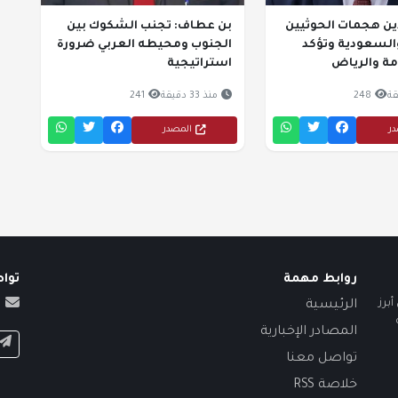
دين هجمات الحوثيين
بن عطاف: تجنب الشكوك بين
السعودية وتؤكد
الجنوب ومحيطه العربي ضرورة
مة والرياض
استراتيجية
248
منذ 33 دقيقة
241
در
المصدر
روابط مهمة
توا
برز
الرئيسية
المصادر الإخبارية
تواصل معنا
خلاصة RSS