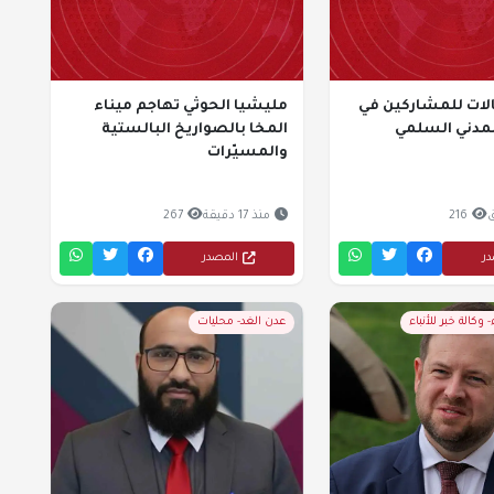
لات للمشاركين في
مليشيا الحوثي تهاجم ميناء
لمدني السلمي
المخا بالصواريخ البالستية
والمسيّرات
216
منذ 17 دقيقة
267
در
المصدر
- وكالة خبر للأنباء
عدن الغد- محليات