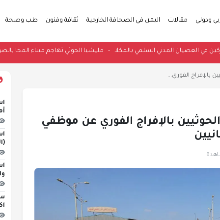
بي ودولي
مقالات
اليمن في الصحافة الخارجية
ثقافة وفنون
طب وصحة
لات للمشاركين في العصيان المدني السلمي بالمكلا
•
مليشيا الحوثي تهاجم ميناء ا
بالإفراج الفوري...
اس
أم
حوثيين بالإفراج الفوري عن موظفي
نيين
اس
(ا
اس
وا
اك