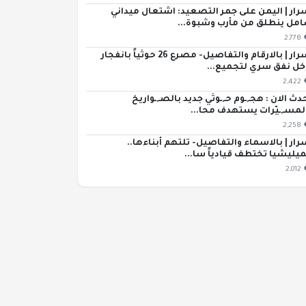
رار | اليمن على جمر التصعيد: اشتعال ميداني
مل ينطلق من مأرب وشبوة...
2,778
اسرار | بالارقام والتفاصيل- مصرع 26 حوثياً بانفجار
خل نفق سري لتجميع...
2,422
دث الان : هجـ,ـوم حـ,ـوثي جديد بالصـ,ـواريخ
لمسـ,ـيّرات يستهدف محا...
2,258
رار | بالاسماء والتفاصيل- تلتهم أبناءها..
ميليشيا تختطف قيادياً سا...
2,012