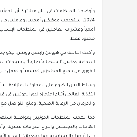
وأوضحت المنظمات في بيان مشترك أن الحوثيين
محدود فقط.
وأكدت الباحثة في هيومن رايتس ووتش، نيكو جعفر
المجاعة يعكس "استخفافاً صارخاً" باحتياجات ا
الفوري عن جميع المحتجزين تعسفياً والعمل على 
وسلط البيان الضوء على المخاوف المتزايدة بشأن
والحرمان من الرعاية الصحية، ومنع التواصل مع 
كما اتهمت المنظمات الحوثيين بمواصلة استهداف
اتهامات بالتجسس وانتزاع اعترافات قسرية. وأش
في الأوضاع الإنسانية وارتفاع معدلات انعدام ا