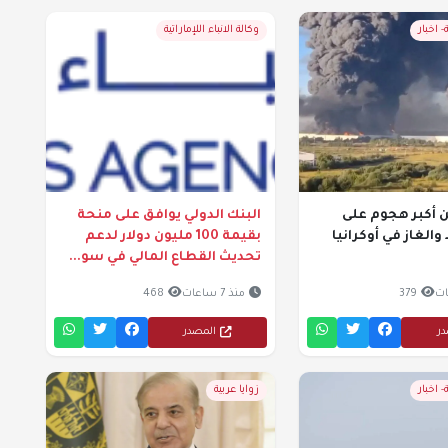
- اخبار
وكالة الانباء اللإماراتية
 أكبر هجوم على
البنك الدولي يوافق على منحة
 والغاز في أوكرانيا
بقيمة 100 مليون دولار لدعم
تحديث القطاع المالي في سو...
379
منذ 7 ساعات
468
در
المصدر
- اخبار
زوايا عربية