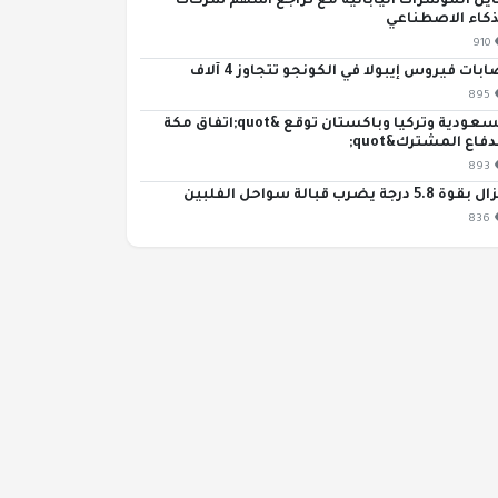
اين المؤشرات اليابانية مع تراجع أسهم شركات
ذكاء الاصطناعي
910
ابات فيروس إيبولا في الكونجو تتجاوز 4 آلاف
895
السعودية وتركيا وباكستان توقع &quot;اتفاق مكة
دفاع المشترك&quot;
893
قوة 5.8 درجة يضرب قبالة سواحل الفلبين
836