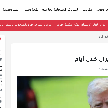
بي ودولي
مقالات
اليمن في الصحافة الخارجية
ثقافة وفنون
طب وصحة
•
عاجل: تصريح هام للمتحدث الر
ال أيام
ال
ال
ران خلال أيام
سو
منذ 
دو
در
ار