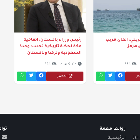
كي: اتفاق قريب
رئيس وزراء باكستان: اتفاقية
هرمز
مكة لحظة تاريخية تجسد وحدة
السعودية وتركيا وباكستان
534
منذ 9 ساعات
624
در
المصدر
روابط مهمة
توا
برز
الرئيسية