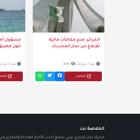
الجزائر: منح مكافآت مالية
مسؤول أمري
للإبلاغ عن تجار المخدرات
حول مضيق 
منذ 7 ساعات
496
منذ 7 ساعات
المصدر
المص
الخلاصة نت
محرك بحث إخباري عربي يجمع أحدث الأخبار العاجلة والتقارير من أ