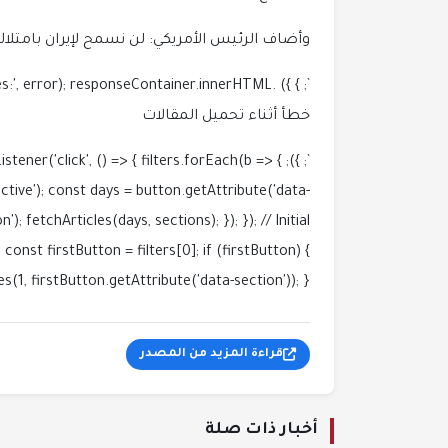
وأضاف الرئيس الأمريكي: لن نسمح لإيران بامتل
`; } }) .catch(error => { console.error('Error fetching articles:', error); responseContainer.innerHTML = `
خطأ أثناء تحميل المقالات
tListener('click', () => { filters.forEach(b =>
active'); const days = button.getAttribute('data-
; fetchArticles(days, sections); }); }); // Initial
const firstButton = filters[0]; if (firstButton) {
, firstButton.getAttribute('data-section')); } }); ]]>
قراءة المزيد من المصدر
أخبار ذات صلة