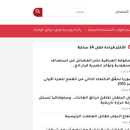
المصادر
سمي بإسم القوات المسلحة اليمنية
•
رائدة روسية توثق حرائق الولايات المتحدة 
الأكثر قراءة خلال 24 ساعة
حكومة العراقية تحذر الفصائل من استهداف
سعودية وتؤكد حصرية قرار الح...
1,259
ريا تحقّق الاكتفاء الذاتي من القمح للمرة الأولى
2010
1,068
ل البلقان تكافح حرائق الغابات.. وسلوفاكيا تسجل
جة حرارة تاريخية
1,024
تفاع الدولار مقابل العملات الرئيسية
952