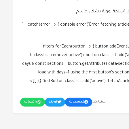
اك أسلحة نووية بشكل حاسم.
`; }); } filters.forEach(button => { button.addEven
b.classList.remove('active')); button.classList.add('
days'); const sections = button.getAttribute('data-section')
load with days=1 using the first button's section 
firstButton.classList.add('active'); fetchArticles(1
مشاركة:
فيسبوك
تويتر
واتساب