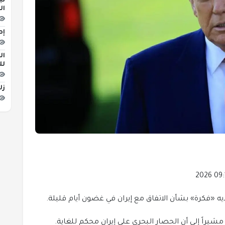
تب
ال
إص
لل
زلزال ب
ديه «فكرة» بشأن الاتفاق مع إيران في غضون أيام قليلة.
راً إلى أن الحصار البحري على إيران محكم للغاية.