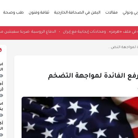
بي ودولي
مقالات
اليمن في الصحافة الخارجية
ثقافة وفنون
طب وصحة
اجة وشيكة في ملف «هرمز».. ومحادثات إيجابية مع إيران
•
الدفاع الروسية: ضربنا
 لمواجهة التض...
اس
ال
فع الفائدة لمواجهة التضخم
أم
(ر
اس
ين
أك
ال