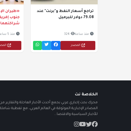
تراجع أسعار النفط و"برنت" عند
«طيران ال
79.08 دولار للبرميل
جنوب إفري
شراكتهما
منذ ساعة
324
منذ 5 ساعات
المصدر
المص
الخلاصة نت
محرك بحث إخباري عربي يجمع أحدث الأخبار العاجلة والتقارير من أ
المصادر الإخبارية الموثوقة في العالم العربي، مع تغطية شاملة
للأخبار السياسية والاقتصا...