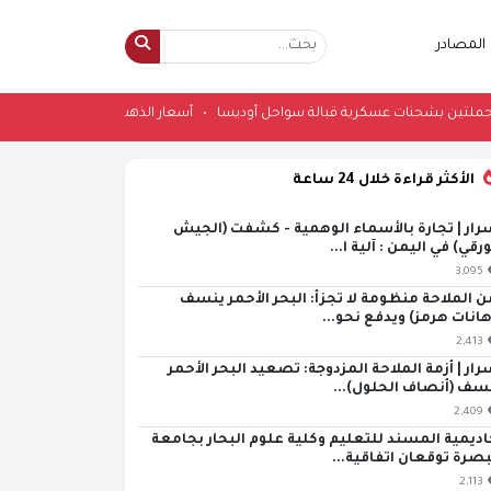
المصادر
 سفينتين محملتين بشحنات عسكرية قبالة سواحل أوديسا
•
أسعار الذهب اليوم الخميس 6-8-2026 
الأكثر قراءة خلال 24 ساعة
رار | تجارة بالأسماء الوهمية - كشفت (الجيش
ورقي) في اليمن : آلية ا...
3,095
ن الملاحة منظومة لا تجزأ: البحر الأحمر ينسف
هانات هرمز) ويدفع نحو...
2,413
رار | أزمة الملاحة المزدوجة: تصعيد البحر الأحمر
سف (أنصاف الحلول)...
2,409
اديمية المسند للتعليم وكلية علوم البحار بجامعة
بصرة توقعان اتفاقية...
2,113