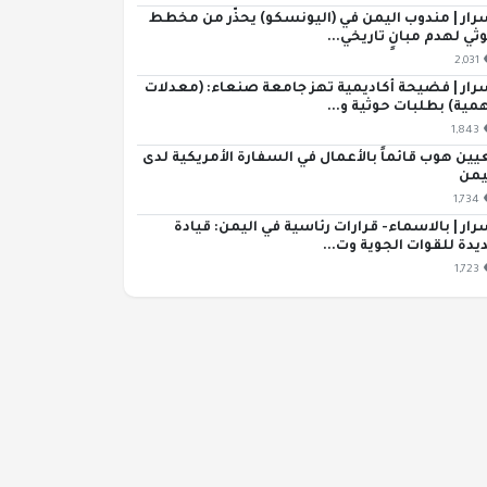
رار | مندوب اليمن في (اليونسكو) يحذّر من مخطط
ثي لهدم مبانٍ تاريخي...
2,031
رار | فضيحة أكاديمية تهز جامعة صنعاء: (معدلات
مية) بطلبات حوثية و...
1,843
يين هوب قائماً بالأعمال في السفارة الأمريكية لدى
يمن
1,734
رار | بالاسماء- قرارات رئاسية في اليمن: قيادة
يدة للقوات الجوية وت...
1,723