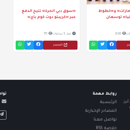
إمارات» و«خطوط
«سوق دبي الحرة» تتيح الدفع
قيا» توسعان
عبر «كريبتو دوت كوم باي»
638
منذ 5 ساعات
711
در
المصدر
روابط مهمة
توا
برز
الرئيسية
المصادر الإخبارية
تواصل معنا
خلاصة RSS