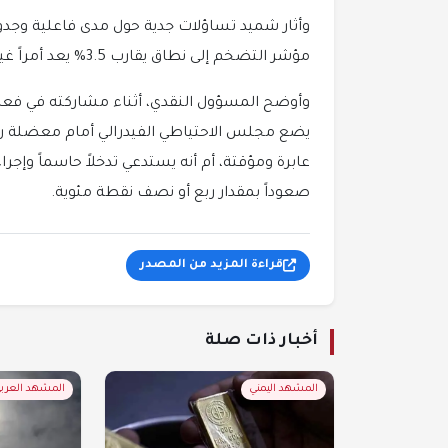
وأثار شميد تساؤلات جدية حول مدى فاعلية وجدوى
مؤشر التضخم إلى نطاق يقارب 3.5% يعد أمراً غير مرضٍ للمصرف المركزي.
وأوضح المسؤول النقدي، أثناء مشاركته في فعال
يضع مجلس الاحتياطي الفيدرالي أمام معضلة رئي
عابرة ومؤقتة، أم أنه يستدعي تدخلاً حاسماً وإجراء
صعوداً بمقدار ربع أو نصف نقطة مئوية.
قراءة المزيد من المصدر
أخبار ذات صلة
المشهد اليمني
المشهد العرب