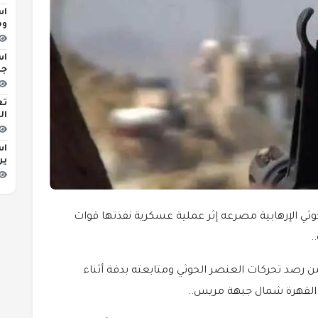
اس
وه
اس
جد
تع
ال
اس
ير
وثي الإرهابية مصرعه إثر عملية عسكرية نفذتها قوات
.
صد تحركات العنصر الحوثي ومتابعته بدقة أثناء
 القهرة شمال جبهة مريس..