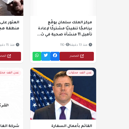
مركز الملك سلمان يوقّع
العثور على 
برنامجًا تنفيذيًا مشتركًا لإعادة
منطقة هجد
تأهيل 11 منشأة صحية في ث...
منذ 13 دقيقة
110
منذ 15 دقيقة
المصدر
المص
عدن الغد- محليات
عدن الغد- محل
القائم بأعمال السفارة
شركة الغاز