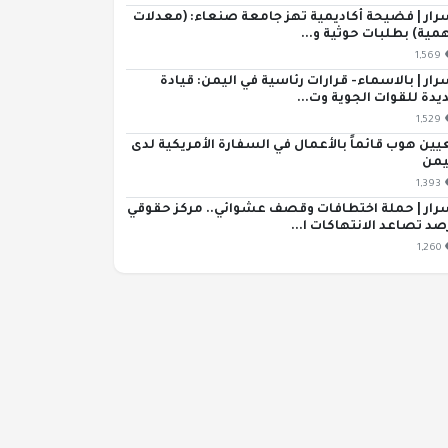
رار | فضيحة أكاديمية تهز جامعة صنعاء: (معدلات
مية) بطلبات حوثية و...
1,569
رار | بالاسماء- قرارات رئاسية في اليمن: قيادة
يدة للقوات الجوية وت...
1,529
يين هوب قائماً بالأعمال في السفارة الأمريكية لدى
يمن
1,393
رار | حملة اختطافات وقصف عشوائي.. مركز حقوقي
صد تصاعد الانتهاكات ا...
1,260