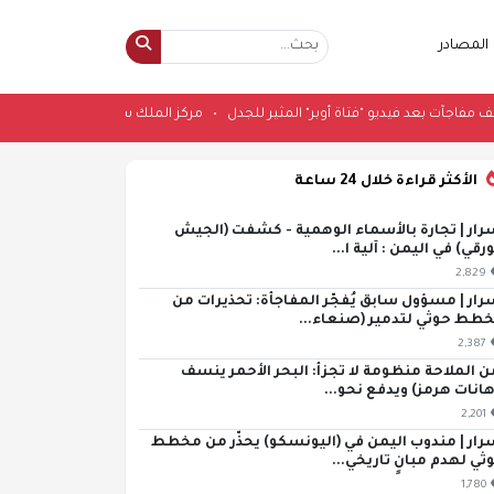
المصادر
خلية تكشف مفاجآت بعد فيديو "فتاة أوبر" المثير للجدل
•
مركز الملك سلمان يوقّع برنامجًا تنفيذ
الأكثر قراءة خلال 24 ساعة
رار | تجارة بالأسماء الوهمية - كشفت (الجيش
ورقي) في اليمن : آلية ا...
2,829
رار | مسؤول سابق يُفجّر المفاجأة: تحذيرات من
طط حوثي لتدمير (صنعاء...
2,387
ن الملاحة منظومة لا تجزأ: البحر الأحمر ينسف
هانات هرمز) ويدفع نحو...
2,201
رار | مندوب اليمن في (اليونسكو) يحذّر من مخطط
ثي لهدم مبانٍ تاريخي...
1,780