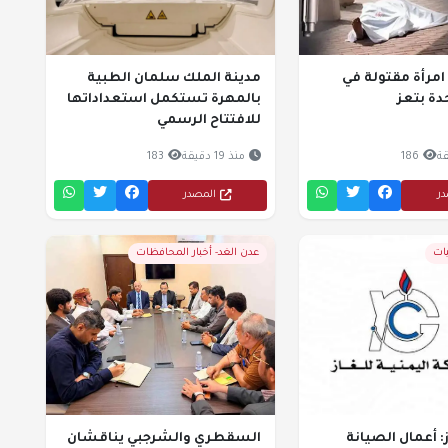
امرأة مقتولة في
مدينة الملك سلمان الطبية
ة بتعز
بالمهرة تستكمل استعداداتها
للافتتاح الرسمي
186
منذ 19 دقيقة
183
در
المصدر
يات
عدن الغد- أخبار المحافظات
: أعمال الصيانة
السقطري والشرجبي يناقشان