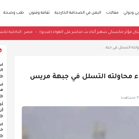
بي ودولي
مقالات
اليمن في الصحافة الخارجية
ثقافة وفنون
طب وصحة
توثق اغتيال مؤثر مكسيكي شهير أثناء بث مباشر على الهواء (فيديو)
•
مصر.. الدا
ته التسلل في جبه...
اس
ال
ء محاولته التسلل في جبهة مريس
اس
مخ
اهدة
أم
(ر
اس
حو