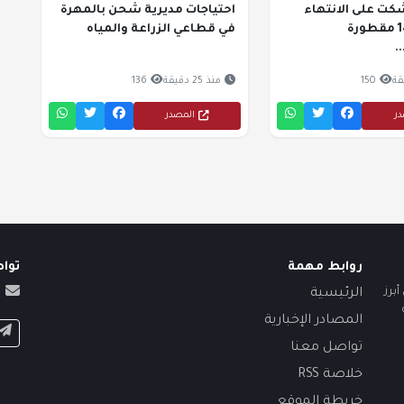
شكت على الانتهاء
احتياجات مديرية شحن بالمهرة
وترحيل 1451 مقطورة
في قطاعي الزراعة والمياه
.
150
منذ 25 دقيقة
136
در
المصدر
روابط مهمة
توا
برز
الرئيسية
المصادر الإخبارية
تواصل معنا
خلاصة RSS
خريطة الموقع