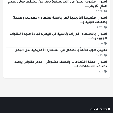
اسرار | مندوب اليمن في (اليونسكو) يحذّر من مخطط حوثي لهدم
مبانٍ تاريخي...
1,829
اسرار | فضيحة أكاديمية تهز جامعة صنعاء: (معدلات وهمية)
بطلبات حوثية و...
1,612
اسرار | بالاسماء- قرارات رئاسية في اليمن: قيادة جديدة للقوات
الجوية وت...
1,560
تعيين هوب قائماً بالأعمال في السفارة الأمريكية لدى اليمن
1,435
اسرار | حملة اختطافات وقصف عشوائي.. مركز حقوقي يرصد
تصاعد الانتهاكات ا...
1,371
الخلاصة نت