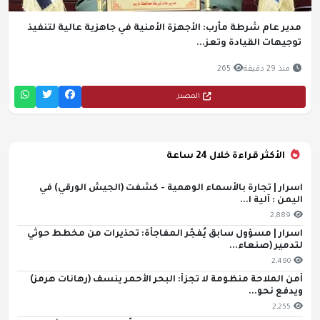
مدير عام شرطة مأرب: الأجهزة الأمنية في جاهزية عالية لتنفيذ
توجيهات القيادة وتعز...
منذ 29 دقيقة
265
المصدر
الأكثر قراءة خلال 24 ساعة
اسرار | تجارة بالأسماء الوهمية - كشفت (الجيش الورقي) في
اليمن : آلية ا...
2,889
اسرار | مسؤول سابق يُفجّر المفاجأة: تحذيرات من مخطط حوثي
لتدمير (صنعاء...
2,490
أمن الملاحة منظومة لا تجزأ: البحر الأحمر ينسف (رهانات هرمز)
ويدفع نحو...
2,255