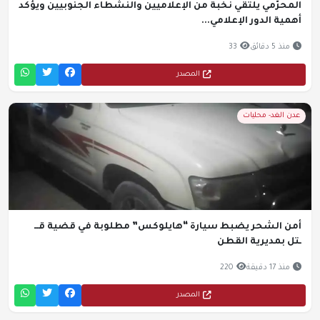
المحرّمي يلتقي نخبة من الإعلاميين والنشطاء الجنوبيين ويؤكد
أهمية الدور الإعلامي...
منذ 5 دقائق
33
المصدر
عدن الغد- محليات
أمن الشحر يضبط سيارة “هايلوكس” مطلوبة في قضية قــ
ـتل بمديرية القطن
منذ 17 دقيقة
220
المصدر