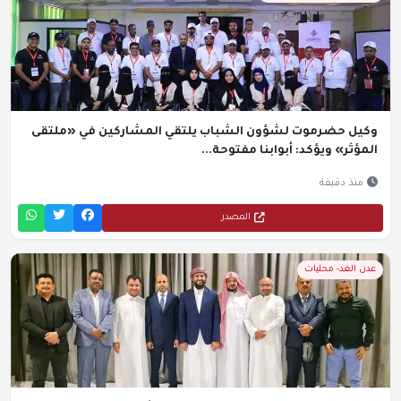
وكيل حضرموت لشؤون الشباب يلتقي المشاركين في «ملتقى
المؤثر» ويؤكد: أبوابنا مفتوحة...
منذ دقيقة
المصدر
عدن الغد- محليات