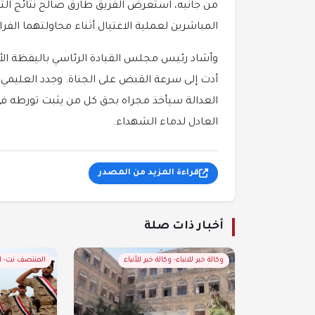
من جانبه، استعرض الفريق طارق صالح نتائج التح
المباشرين لعملية الاغتيال أثناء محاولتهما الفرا
وأشاد رئيس مجلس القيادة الرئاسي باليقظة الأمن
أدت إلى سرعة القبض على الجناة. وجدد العليمي ا
العدالة سيأخذ مجراه بحق كل من يثبت تورطه في
العادل لدماء الشهداء.
قراءة المزيد من المصدر
أخبار ذات صلة
وكالة خبر للانباء- وكالة خبر للأنباء
المنتصف نت- 