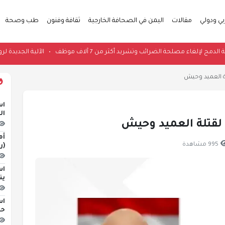
بي ودولي
مقالات
اليمن في الصحافة الخارجية
ثقافة وفنون
طب وصحة
افطة الدمج لإلغاء مصلحة الضرائب وتشريد أكثر من 7 آلاف موظف
•
الآلية ال
ة العميد وحيش
اس
ال
 لقتلة العميد وحيش
أم
995 مشاهدة
(ر
اس
ين
اس
حو