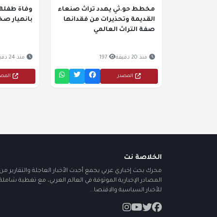
مخطط حو.ثي يهدد تراث صنعاء
وفاة طفلة
القديمة وتحذيرات من فقدانها
بانهيار صخ
صفة التراث العالمي
منذ 20 دقيقة
197
منذ 24 دقيقة
المصدر
المص
الخلاصة نت
محرك بحث إخباري عربي يجمع أحدث الأخبار العاجلة والتقارير من أ
المصادر الإخبارية الموثوقة في العالم العربي، مع تغطية شاملة
للأخبار السياسية والاقتصا...