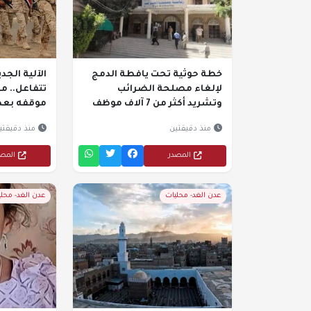
خطة حوثية تحت يافطة الدمج
الآلية الجد
لإلغاء مصلحة الضرائب
تتفاعل.. م
وتشريد أكثر من 7 آلاف موظف
موقفه بعد ا
منذ دقيقتين
منذ دقيقتي
المصدر
المص
عدن الغد- محليات
عدن الغد- محل