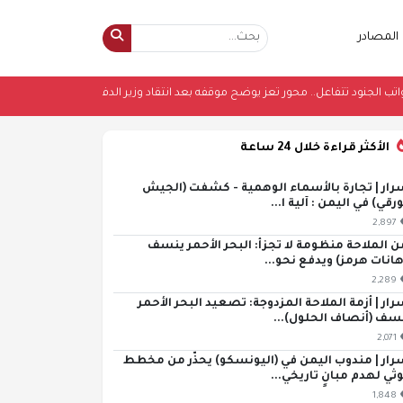
المصادر
جديدة لرواتب الجنود تتفاعل.. محور تعز يوضح موقفه بعد انتقاد وزير الدفاع واتهامات 
الأكثر قراءة خلال 24 ساعة
رار | تجارة بالأسماء الوهمية - كشفت (الجيش
ورقي) في اليمن : آلية ا...
2,897
ن الملاحة منظومة لا تجزأ: البحر الأحمر ينسف
هانات هرمز) ويدفع نحو...
2,289
رار | أزمة الملاحة المزدوجة: تصعيد البحر الأحمر
سف (أنصاف الحلول)...
2,071
رار | مندوب اليمن في (اليونسكو) يحذّر من مخطط
ثي لهدم مبانٍ تاريخي...
1,848