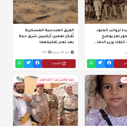
يدة لرواتب الجنود
الفرق الهندسية العسكرية
حور تعز يوضح
تُفجّر لغمين أرضيين شرق حجة
نتقاد وزير الدفا...
بعد تعذر تفكيكهما
ن
منذ 18 دقيقة
153
در
المصدر
يات
نيوز ماكس ون- اخبار اليمن