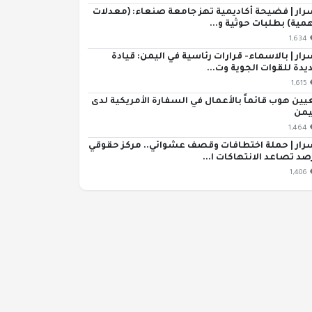
رار | فضيحة أكاديمية تهز جامعة صنعاء: (معدلات
مية) بطلبات حوثية و...
1,634
رار | بالاسماء- قرارات رئاسية في اليمن: قيادة
يدة للقوات الجوية وت...
1,615
يين هوب قائماً بالأعمال في السفارة الأمريكية لدى
يمن
1,464
رار | حملة اختطافات وقصف عشوائي.. مركز حقوقي
صد تصاعد الانتهاكات ا...
1,406