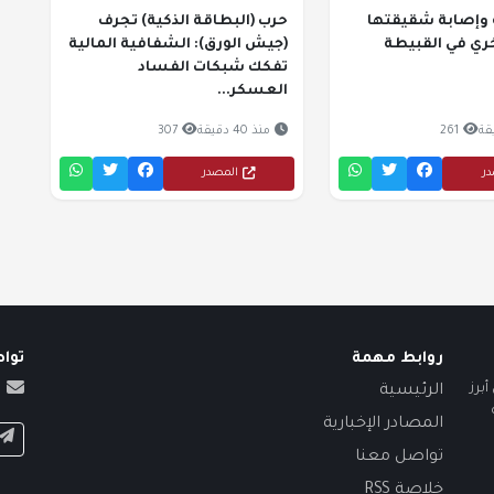
 وإصابة شقيقتها
حرب (البطاقة الذكية) تجرف
ري في القبيطة
(جيش الورق): الشفافية المالية
تفكك شبكات الفساد
العسكر...
261
منذ 40 دقيقة
307
در
المصدر
روابط مهمة
توا
برز
الرئيسية
المصادر الإخبارية
تواصل معنا
خلاصة RSS