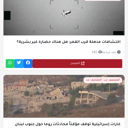
اكتشافات مذهلة قرب القمر: هل هناك حضارة غير بشرية؟
منذ ساعة
345
المصدر
المنتصف نت- المنتصف نت
غارات إسرائيلية توقف مؤقتاً محادثات روما حول جنوب لبنان