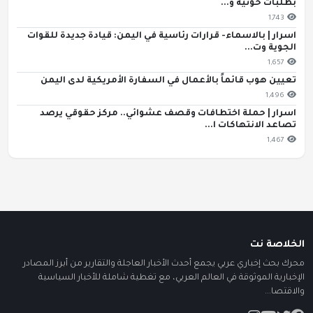
بطلبات حوثية و...
1,743
اسرار | بالاسماء- قرارات رئاسية في اليمن: قيادة جديدة للقوات
الجوية وت...
1,657
تعيين هوب قائماً بالأعمال في السفارة الأمريكية لدى اليمن
1,496
اسرار | حملة اختطافات وقصف عشوائي.. مركز حقوقي يرصد
تصاعد الانتهاكات ا...
1,467
الخلاصة نت
محرك بحث إخباري عربي يجمع أحدث الأخبار العاجلة والتقارير من أبرز المصادر
الإخبارية الموثوقة في العالم العربي، مع تغطية شاملة للأخبار السياسية
والاقتصا...