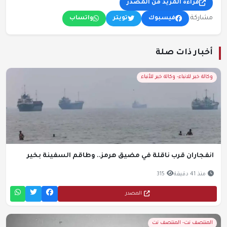
قراءة المزيد من المصدر
مشاركة:
فيسبوك
تويتر
واتساب
أخبار ذات صلة
وكالة خبر للانباء- وكالة خبر للأنباء
انفجاران قرب ناقلة في مضيق هرمز.. وطاقم السفينة بخير
منذ 41 دقيقة
315
المصدر
المنتصف نت- المنتصف نت