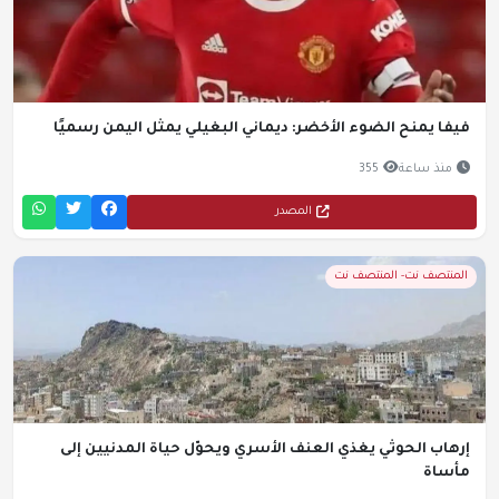
فيفا يمنح الضوء الأخضر: ديماني البغيلي يمثل اليمن رسميًا
منذ ساعة
355
المصدر
المنتصف نت- المنتصف نت
إرهاب الحوثي يغذي العنف الأسري ويحوّل حياة المدنيين إلى
مأساة