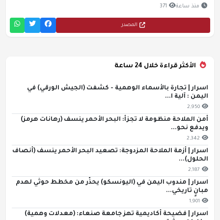
منذ ساعة
371
المصدر
الأكثر قراءة خلال 24 ساعة
اسرار | تجارة بالأسماء الوهمية - كشفت (الجيش الورقي) في
اليمن : آلية ا...
2,950
أمن الملاحة منظومة لا تجزأ: البحر الأحمر ينسف (رهانات هرمز)
ويدفع نحو...
2,342
اسرار | أزمة الملاحة المزدوجة: تصعيد البحر الأحمر ينسف (أنصاف
الحلول)...
2,187
اسرار | مندوب اليمن في (اليونسكو) يحذّر من مخطط حوثي لهدم
مبانٍ تاريخي...
1,901
اسرار | فضيحة أكاديمية تهز جامعة صنعاء: (معدلات وهمية)