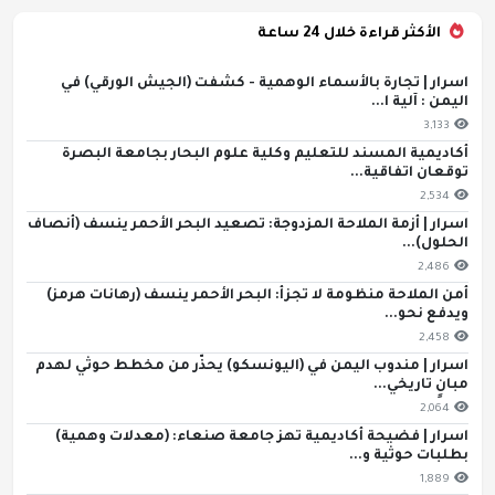
الأكثر قراءة خلال 24 ساعة
اسرار | تجارة بالأسماء الوهمية - كشفت (الجيش الورقي) في
اليمن : آلية ا...
3,133
أكاديمية المسند للتعليم وكلية علوم البحار بجامعة البصرة
توقعان اتفاقية...
2,534
اسرار | أزمة الملاحة المزدوجة: تصعيد البحر الأحمر ينسف (أنصاف
الحلول)...
2,486
أمن الملاحة منظومة لا تجزأ: البحر الأحمر ينسف (رهانات هرمز)
ويدفع نحو...
2,458
اسرار | مندوب اليمن في (اليونسكو) يحذّر من مخطط حوثي لهدم
مبانٍ تاريخي...
2,064
اسرار | فضيحة أكاديمية تهز جامعة صنعاء: (معدلات وهمية)
بطلبات حوثية و...
1,889