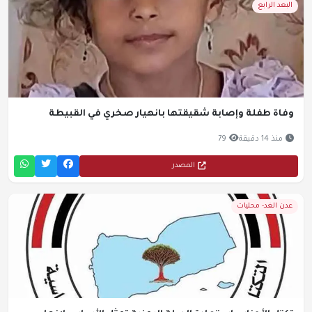
البعد الرابع
وفاة طفلة وإصابة شقيقتها بانهيار صخري في القبيطة
منذ 14 دقيقة
79
المصدر
عدن الغد- محليات