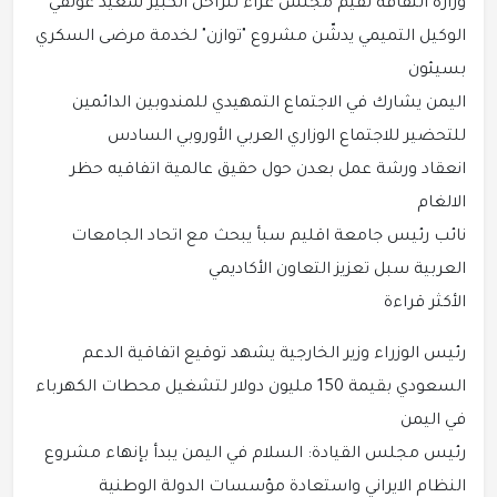
وزارة الثقافة تقيم مجلس عزاء للراحل الكبير سعيد عولقي
الوكيل التميمي يدشّن مشروع "توازن" لخدمة مرضى السكري
بسيئون
اليمن يشارك في الاجتماع التمهيدي للمندوبين الدائمين
للتحضير للاجتماع الوزاري العربي الأوروبي السادس
انعقاد ورشة عمل بعدن حول حقيق عالمية اتفاقيه حظر
الالغام
نائب رئيس جامعة اقليم سبأ يبحث مع اتحاد الجامعات
العربية سبل تعزيز التعاون الأكاديمي
الأكثر قراءة
رئيس الوزراء وزير الخارجية يشهد توقيع اتفاقية الدعم
السعودي بقيمة 150 مليون دولار لتشغيل محطات الكهرباء
في اليمن
رئيس مجلس القيادة: السلام في اليمن يبدأ بإنهاء مشروع
النظام الايراني واستعادة مؤسسات الدولة الوطنية