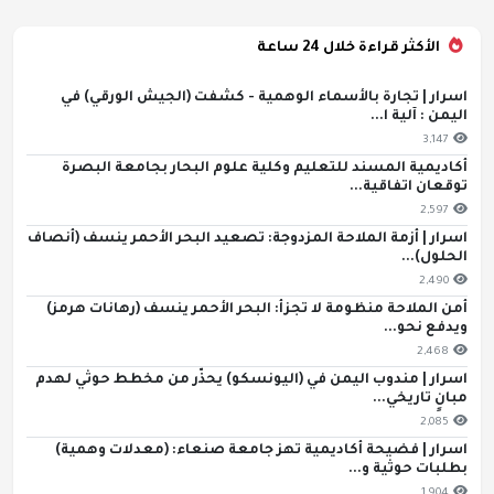
الأكثر قراءة خلال 24 ساعة
اسرار | تجارة بالأسماء الوهمية - كشفت (الجيش الورقي) في
اليمن : آلية ا...
3,147
أكاديمية المسند للتعليم وكلية علوم البحار بجامعة البصرة
توقعان اتفاقية...
2,597
اسرار | أزمة الملاحة المزدوجة: تصعيد البحر الأحمر ينسف (أنصاف
الحلول)...
2,490
أمن الملاحة منظومة لا تجزأ: البحر الأحمر ينسف (رهانات هرمز)
ويدفع نحو...
2,468
اسرار | مندوب اليمن في (اليونسكو) يحذّر من مخطط حوثي لهدم
مبانٍ تاريخي...
2,085
اسرار | فضيحة أكاديمية تهز جامعة صنعاء: (معدلات وهمية)
بطلبات حوثية و...
1,904