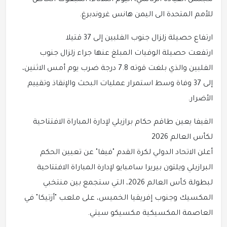
مجلس القيادة الرئاسي، اليوم الثلاثاء، المبعوث الخاص
للأمم المتحدة الى اليمن هانس غروندبرغ.
ارتفاع حصيلة زلزال جنوب الفلبين إلى 37 قتيلا
ارتفعت حصيلة الوفيات المبلغ عنها جراء زلزال جنوب
الفلبين والذي بلغت قوته 7.8 درجة ضرب يوم أمس الاثنين،
إلى 37 وفاة وسط استمرار عمليات البحث والإنقاذ وتقييم
الأضرار.
الفيفا يعين طاقم حكام برازيلي لإدارة المباراة الافتتاحية
لكأس العالم 2026
أعلن الاتحاد الدولي لكرة القدم "فيفا" عن تعيين الحكم
البرازيلي ويلتون بيريرا سامبايو لإدارة المباراة الافتتاحية
لبطولة كأس العالم 2026، التي ستجمع بين منتخبي
المكسيك وجنوب إفريقيا الخميس، على ملعب "أزتيكا" في
العاصمة المكسيكية مكسيكو سيتي.