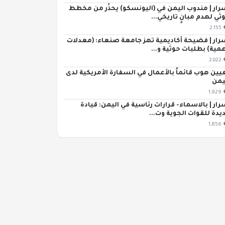
رار | مندوب اليمن في (اليونسكو) يحذّر من مخطط
ثي لهدم مبانٍ تاريخي...
2,155
رار | فضيحة أكاديمية تهز جامعة صنعاء: (معدلات
مية) بطلبات حوثية و...
2,022
يين هوب قائماً بالأعمال في السفارة الأمريكية لدى
يمن
1,929
رار | بالاسماء- قرارات رئاسية في اليمن: قيادة
يدة للقوات الجوية وت...
1,856