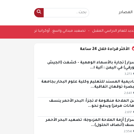
المصادر
زي مدرسي جديد للعام الدراسي المقبل
•
تصعيد ميداني واسع.. أوكرانيا ترصد 261 اشتباكاً وروسيا تدمر605 مسيرات
الأكثر قراءة خلال 24 ساعة
رار | تجارة بالأسماء الوهمية - كشفت (الجيش
ورقي) في اليمن : آلية ا...
3,273
اديمية المسند للتعليم وكلية علوم البحار بجامعة
بصرة توقعان اتفاقية...
2,641
ن الملاحة منظومة لا تجزأ: البحر الأحمر ينسف
هانات هرمز) ويدفع نحو...
2,617
رار | أزمة الملاحة المزدوجة: تصعيد البحر الأحمر
سف (أنصاف الحلول)...
2,554