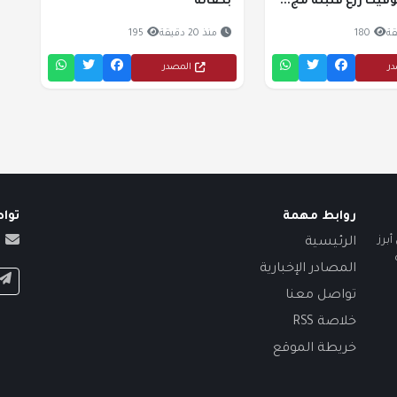
قيت زرع قنبلة مج...
بكفالة
180
منذ 20 دقيقة
195
در
المصدر
روابط مهمة
توا
برز
الرئيسية
المصادر الإخبارية
تواصل معنا
خلاصة RSS
خريطة الموقع