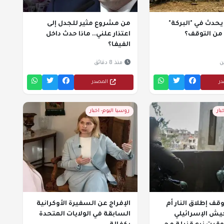
يحدث في "البركة"
من مشروع مثير للجدل إلى
من التوقف؟
اعتذار علني.. ماذا حدث داخل
الفيفا؟
ن
منذ 8 دقائق
در
المصدر
بار
روسيا اليوم- اخبار
قف إطلاق النار أم
الإفراج عن السفيرة الأوكرانية
جيش الإسرائيلي
السابقة في الولايات المتحدة