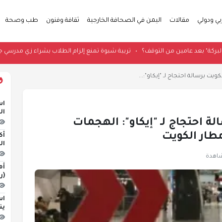
بي ودولي
مقالات
اليمن في الصحافة الخارجية
ثقافة وفنون
طب وصحة
يحدث في "البركة" بعد عامين من التوقف؟
•
تربية شبوة تمنع إلزام الطلاب بشراء 
ويت برسالة احتجاج لـ "إيكاو":...
اس
ال
ة احتجاج لـ "إيكاو": الهجمات
مطار الكويت
أك
ال
أم
(ر
اس
ين