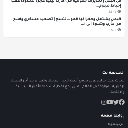
في اليمن | تحذيرات حكومية من (كارثة بيئية عابرة للحدود) عقب
إحباط هجوم...
1,845
اليمن يشتعل وجغرافيا الموت تتسع | تصعيد عسكري واسع
من مأرب وشبوة إلى ا...
1,533
الخلاصة نت
محرك بحث إخباري عربي يجمع أحدث الأخبار العاجلة والتقارير من أبرز المصادر
الإخبارية الموثوقة في العالم العربي، مع تغطية شاملة للأخبار السياسية
والاقتصا...
روابط مهمة
الرئيسية