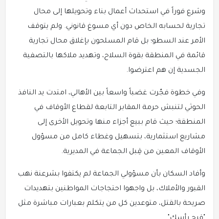
وشرع فوراً في استحداث أعمال بناء وتحويلها إلى محال
تجارية لحسابه الخاص دون أي مسوغ قانوني. ولم يتوقف
الأمر عند السطو؛ بل قام المسلحون بإغلاق محال تجارية
قائمة في المنطقة بقوة السلاح، وتهديد ملاكها بالتصفية
الجسدية إن هم اعترضوا.
وفي خطوة فجّرت غضباً واسعاً بين الأهالي، امتدت يد النافذ
الحوثي لتنبش حرمة المقابر التابعة لقطاع الأوقاف في
المنطقة؛ حيث قام ببيع أجزاء منها وتحويل الأخرى إلى
مشاريع استثمارية، بتسهيل وغطاء كامل من مسؤول
الأوقاف المعين من قِبل الجماعة في المديرية.
وأفاد السكان بأن مسؤولي الجماعة لم يكتفوا بشرعنة نهب
القبور والأملاك، بل واجهوا احتجاجات المواطنين بتهديدات
صريحة بالقتل، متوعدين كل من يتكلم بعبارات مباشرة مثل
"قرح رأسك".