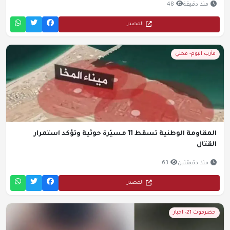
منذ دقيقة
48
المصدر
مأرب اليوم- محلي
المقاومة الوطنية تسقط 11 مسيّرة حوثية وتؤكد استمرار
القتال
منذ دقيقتين
63
المصدر
حضرموت 21- اخبار