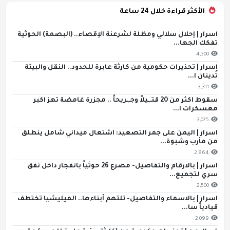
الأكثر قراءة خلال 24 ساعة
اسرار | إحلال سلالي ومظلة لشرعنة الإقصاء.. (البصمة) الحوثية
تفكك الجها...
4,300
اسرار | تحذيرات حكومية من كارثة عابرة للحدود.. النقل والبيئة
تُدينان ا...
3,311
سقوط اكثر من 20 قتـ,ـيلاً وجـ,ـريحاً .. مجزرة غامضة تهز اكبر
معسكرات ا...
3,075
اسرار | اليمن على جمر التصعيد: اشتعال ميداني شامل ينطلق
من مأرب وشبوة...
2,864
اسرار | بالارقام والتفاصيل- مصرع 26 حوثياً بانفجار داخل نفق
سري لتجميع...
2,500
اسرار | بالاسماء والتفاصيل- تلتهم أبناءها.. الميليشيا تختطف
قيادياً سا...
2,099