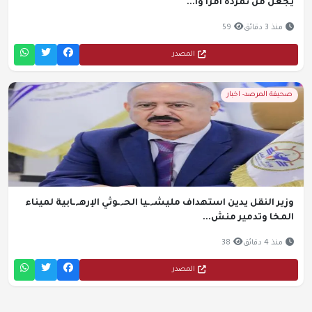
يجعل من تمرده أمراً وا...
منذ 3 دقائق
59
المصدر
صحيفة المرصد- اخبار
وزير النقل يدين استهداف مليشـ,ـيا الحـ,ـوثي الإرهـ,ـابية لميناء
المخا وتدمير منش...
منذ 4 دقائق
38
المصدر