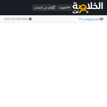
العودة
فتح في المصدر
المصدر:
بوست 24
07/06/2026 18:52