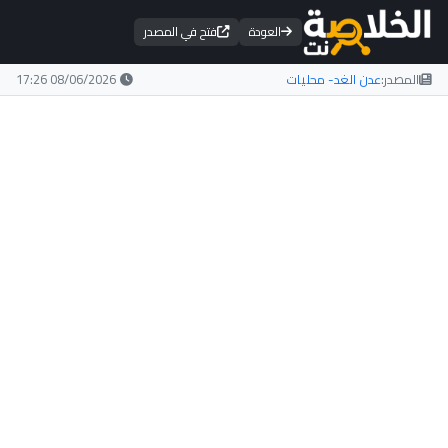
العودة
فتح في المصدر
المصدر:
عدن الغد- محليات
08/06/2026 17:26