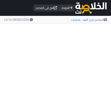
العودة
فتح في المصدر
المصدر:
عدن الغد- محليات
09/06/2026 23:14