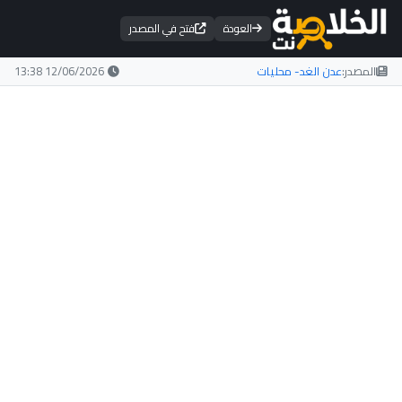
العودة
فتح في المصدر
المصدر:
عدن الغد- محليات
12/06/2026 13:38