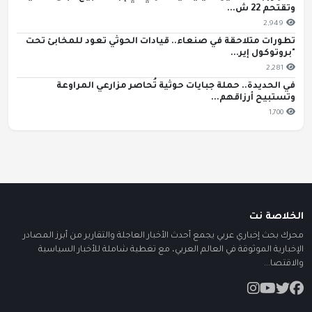
وتقتحم 22 ش...
2,949
تطورات متلاحقة في صنعاء.. قيادات الحوثي تعود للمخابئ تحت
"بروتوكول إير...
2,281
في الحديدة.. حملة جبايات حوثية تُحاصر مزارعي المراوعة
وتستبيح أرزاقهم...
1,700
الخلاصة نت
محرك بحث إخباري عربي يجمع أحدث الأخبار العاجلة والتقارير من أبرز المصادر
الإخبارية الموثوقة في العالم العربي، مع تغطية شاملة للأخبار السياسية
والاقتصا...