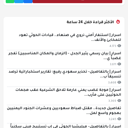
الأكثر قراءة خلال 24 ساعة
اسرار | استنفار أمني ذروي في صنعاء.. قيادات الحوثي تعود
للمخابئ والأنف...
4,173
اسرار | بيان رسمي يثير الجدل - (الزمان والمكان المناسبين) تفجر
غضباً ي...
3,611
اسرار | بالتفاصيل- تحذير سعودي رفيع: تقارير استخباراتية ترصد
تنسيقاً ب...
3,468
اسرار | موجة غضب يمني عارمة تلاحق الشرعية عقب هجمات
الحوثيين على مأرب...
3,369
تفاصيل جديدة.. مقتل ضباط سعوديين وعشرات الجنود اليمنيين
بهجوم واسع لمل...
3,245
اسرار | بالتفاصيل- ميليشيا الحوثي في إب تستبيح مبنى سكنياً