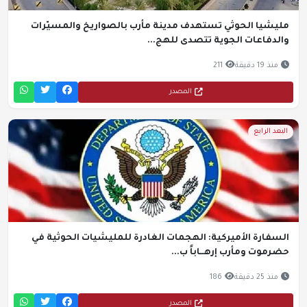
مليشيا الحوثي تستهدف مدينة مأرب بالصواريخ والمسيّرات
والدفاعات الجوية تتصدى للهج...
منذ 19 دقيقة
211
المصدر
البعد الرابع
السفارة الأميركية: الهجمات الغادرة للمليشيات الحوثية في
حضرموت ومأرب إرهــاباً ب...
منذ 25 دقيقة
186
المصدر