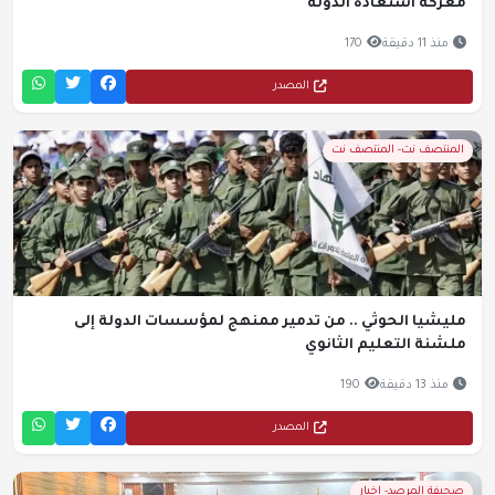
معركة استعادة الدولة
منذ 11 دقيقة
170
المصدر
المنتصف نت- المنتصف نت
مليشيا الحوثي .. من تدمير ممنهج لمؤسسات الدولة إلى
ملشنة التعليم الثانوي
منذ 13 دقيقة
190
المصدر
صحيفة المرصد- اخبار