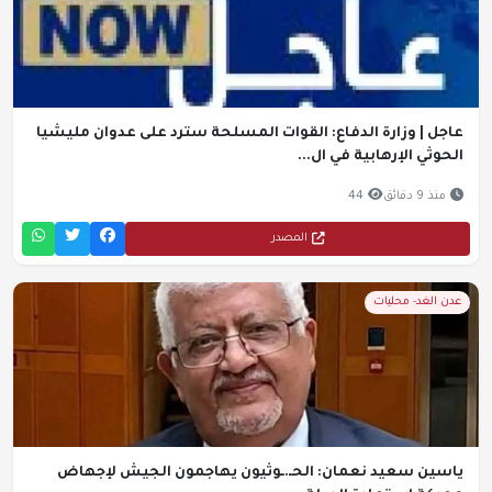
عاجل | وزارة الدفاع: القوات المسلحة سترد على عدوان مليشيا
الحوثي الإرهابية في ال...
منذ 9 دقائق
44
المصدر
عدن الغد- محليات
ياسين سعيد نعمان: الحـ.ـوثيون يهاجمون الجيش لإجهاض