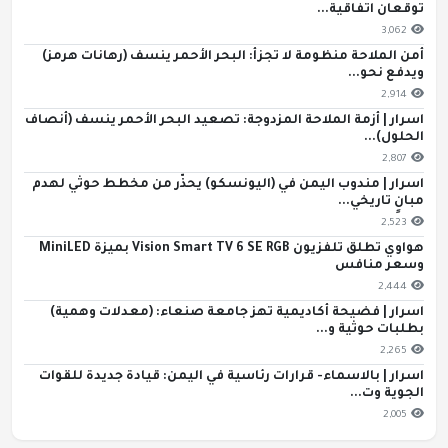
توقعان اتفاقية...
3,062
أمن الملاحة منظومة لا تجزأ: البحر الأحمر ينسف (رهانات هرمز)
ويدفع نحو...
2,914
اسرار | أزمة الملاحة المزدوجة: تصعيد البحر الأحمر ينسف (أنصاف
الحلول)...
2,807
اسرار | مندوب اليمن في (اليونسكو) يحذّر من مخطط حوثي لهدم
مبانٍ تاريخي...
2,523
هواوي تطلق تلفزيون Vision Smart TV 6 SE RGB بميزة MiniLED
وسعر منافس
2,444
اسرار | فضيحة أكاديمية تهز جامعة صنعاء: (معدلات وهمية)
بطلبات حوثية و...
2,265
اسرار | بالاسماء- قرارات رئاسية في اليمن: قيادة جديدة للقوات
الجوية وت...
2,005