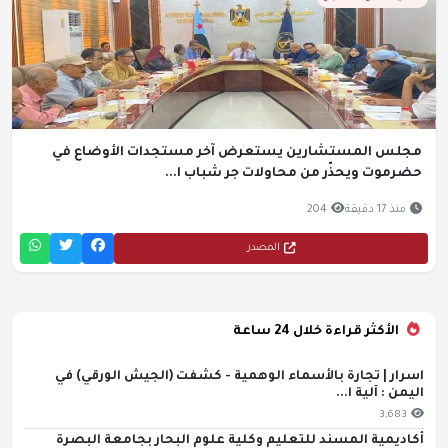
مجلس المستشارين يستعرض آخر مستجدات الأوضاع في
حضرموت ويحذّر من محاولات جر شباب ا...
منذ 17 دقيقة
204
المصدر
الأكثر قراءة خلال 24 ساعة
اسرار | تجارة بالأسماء الوهمية - كشفت (الجيش الورقي) في
اليمن : آلية ا...
3,683
أكاديمية المسند للتعليم وكلية علوم البحار بجامعة البصرة