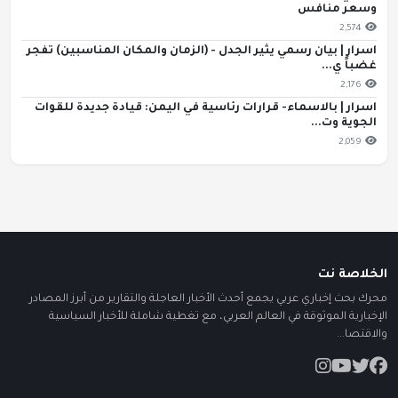
وسعر منافس
2,574
اسرار | بيان رسمي يثير الجدل - (الزمان والمكان المناسبين) تفجر
غضباً ي...
2,176
اسرار | بالاسماء- قرارات رئاسية في اليمن: قيادة جديدة للقوات
الجوية وت...
2,059
الخلاصة نت
محرك بحث إخباري عربي يجمع أحدث الأخبار العاجلة والتقارير من أبرز المصادر
الإخبارية الموثوقة في العالم العربي، مع تغطية شاملة للأخبار السياسية
والاقتصا...