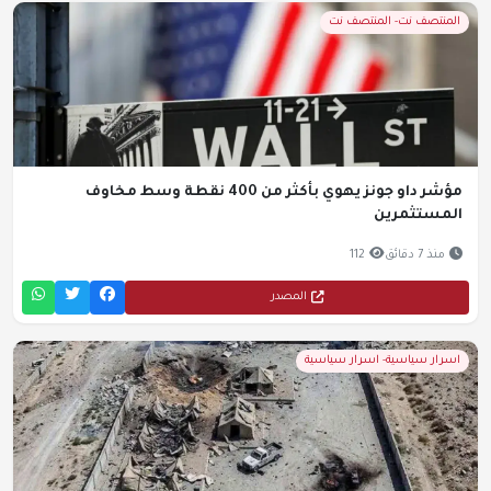
المنتصف نت- المنتصف نت
مؤشر داو جونز يهوي بأكثر من 400 نقطة وسط مخاوف
المستثمرين
منذ 7 دقائق
112
المصدر
اسرار سياسية- اسرار سياسية