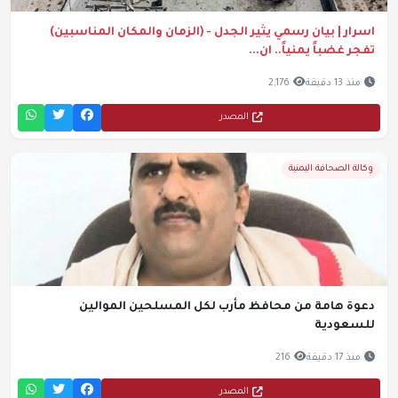
اسرار | بيان رسمي يثير الجدل - (الزمان والمكان المناسبين)
تفجر غضباً يمنياً.. ان...
منذ 13 دقيقة
2,176
المصدر
وكالة الصحافة اليمنية
دعوة هامة من محافظ مأرب لكل المسلحين الموالين
للسعودية
منذ 17 دقيقة
216
المصدر