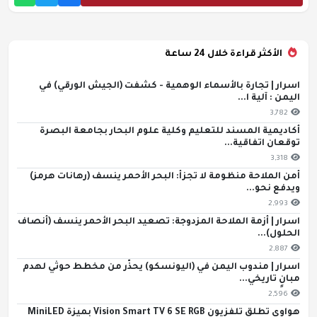
الأكثر قراءة خلال 24 ساعة
اسرار | تجارة بالأسماء الوهمية - كشفت (الجيش الورقي) في
اليمن : آلية ا...
3,782
أكاديمية المسند للتعليم وكلية علوم البحار بجامعة البصرة
توقعان اتفاقية...
3,318
أمن الملاحة منظومة لا تجزأ: البحر الأحمر ينسف (رهانات هرمز)
ويدفع نحو...
2,993
اسرار | أزمة الملاحة المزدوجة: تصعيد البحر الأحمر ينسف (أنصاف
الحلول)...
2,887
اسرار | مندوب اليمن في (اليونسكو) يحذّر من مخطط حوثي لهدم
مبانٍ تاريخي...
2,596
هواوي تطلق تلفزيون Vision Smart TV 6 SE RGB بميزة MiniLED