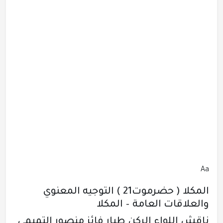
Aa
المكلا ( حضرموت21 ) التوجيه المعنوي
والعلاقات العامة – المكلا
ناقش اللواء الركن طيار فائز منصور التميمي