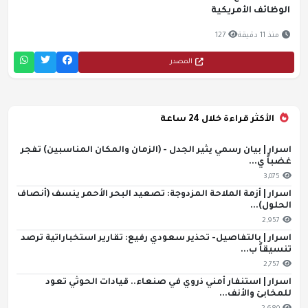
الوظائف الأمريكية
منذ 11 دقيقة
127
المصدر
الأكثر قراءة خلال 24 ساعة
اسرار | بيان رسمي يثير الجدل - (الزمان والمكان المناسبين) تفجر
غضباً ي...
3,075
اسرار | أزمة الملاحة المزدوجة: تصعيد البحر الأحمر ينسف (أنصاف
الحلول)...
2,957
اسرار | بالتفاصيل- تحذير سعودي رفيع: تقارير استخباراتية ترصد
تنسيقاً ب...
2,757
اسرار | استنفار أمني ذروي في صنعاء.. قيادات الحوثي تعود
للمخابئ والأنف...