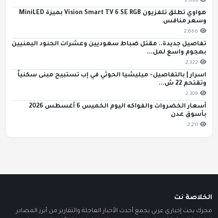
2,680
هواوي تطلق تلفزيون Vision Smart TV 6 SE RGB بميزة MiniLED
وسعر منافس
2,666
تفاصيل جديدة.. مقتل ضباط سعوديين وعشرات الجنود اليمنيين
بهجوم واسع لمل...
2,322
اسرار | بالتفاصيل- ميليشيا الحوثي في إب تستبيح مبنى سكنياً
وتقتحم 22 ش...
2,309
أسعار الخضروات والفواكه اليوم الخميس 6 أغسطس 2026
بأسوق عدن
2,211
الخلاصة نت
محرك بحث إخباري عربي يجمع أحدث الأخبار العاجلة والتقارير من أبرز المصادر